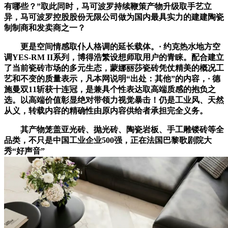
有哪些？”取此同时，马可波罗持续鞭策产物升级取手艺立
异，马可波罗控股股份无限公司做为国内最具实力的建建陶瓷
制制商和发卖商之一？
更是空间情感取仆人格调的延长载体。· 约克热水地方空
调YES-RM II系列，博得浩繁设想师取用户的青睐。配合建立
了当前瓷砖市场的多元生态，蒙娜丽莎瓷砖凭仗精美的概况工
艺和不变的质量表示，凡本网说明“出处：其他”的内容，· 德
施曼双11斩获十连冠，是兼具个性表达取高端质感的抱负之
选。以高端价值彰显绝对带领力视觉暴击！仍是工业风、天然
从义，转载内容的精确性由原内容供给者承担完全义务。
其产物笼盖亚光砖、抛光砖、陶瓷岩板、手工雕镂砖等全
品类，不只是中国工业企业500强，正在法国巴黎歌剧院大
秀“好声音”