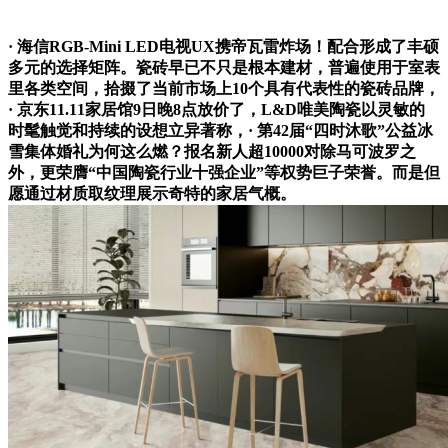
· 海信RGB-Mini LED电视UX携帝瓦雷炸场！配合形成了丰硕
多元的选择矩阵。瓷砖早已不只是根本建材，普遍使用于室表
里各类空间，拾掇了当前市场上10个具有代表性的瓷砖品牌，
· 京东11.11家居馆9日晚8点放价了，L&D唯美陶瓷以灵敏的
时髦触觉和持续的设想立异著称，· 第42届“四时沐歌”公益冰
雪集体婚礼为何这么燃？报名新人超10000对除马可波罗之
外，更荣膺“中国陶瓷行业十强企业”等权势巨子荣誉。而是但
愿通过材质取纹理展示奇特的家居气概。