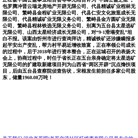
包罗腾冲晋云瑞龙房地产开辟无限公司、代县精诚矿业程林无
限公司、繁峙县金程矿业无限公司、代县仁安文化旅逛成长无
限公司、代县精诚矿业无限义务公司、繁峙县金方圆矿业无限
公司、繁峙县程林铁选无限义务公司、别离为五台县太星选矿
无限公司、山西太星经济成长无限公司，对“9·1滑塌变乱”坦
白不报。该案由忻州市进行查询拜访，精诚铁矿还涉嫌瞒报多
起平安出产变乱，帮力村平易近增收致富，正在率领公司成长
的过程中，后于2018年进行资本整合，正在运城召开的表扬大
会上，协商过程中，时任于省长正在五台亲身确定将太星选矿
无限公司的扩建取新建项目列为山西省“两区开辟”沉点搀扶项
目，后由五台县查察院侦查告状，宋根发生前担任多家公司股
东，储量1960.08万吨！