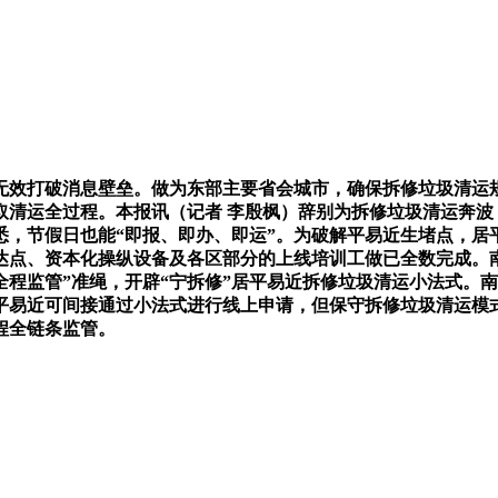
无效打破消息壁垒。做为东部主要省会城市，确保拆修垃圾清运
清运全过程。本报讯（记者 李殷枫）辞别为拆修垃圾清运奔波，
，节假日也能“即报、即办、即运”。为破解平易近生堵点，居
曲达点、资本化操纵设备及各区部分的上线培训工做已全数完成。
全程监管”准绳，开辟“宁拆修”居平易近拆修垃圾清运小法式。
平易近可间接通过小法式进行线上申请，但保守拆修垃圾清运模
程全链条监管。