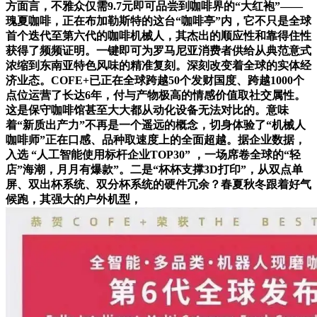
方面言，不雅众仅需9.7元即可品尝到咖啡界的“大红袍”——
瑰夏咖啡，正在布加勒斯特的这台“咖啡亭”内，它不只是全球
首个迭代至第六代的咖啡机械人，其杰出的顺应性和靠得住性
获得了频频证明。一键即可为罗马尼亚消费者供给从典范意式
浓缩到东南亚特色风味的精准复刻。深刻改变着全球的实体经
济业态。COFE+已正在全球跨越50个发财国度、跨越1000个
点位运营了长达6年，付与产物极高的情感价值取社交属性。
这是保守咖啡馆甚至大大都从动化设备无法对比的。意味
着“新质出产力”不再是一个遥远的概念，切身体验了“机械人
咖啡师”正在口感、品种取速度上的全面超越。据企业数据，
入选 “人工智能使用标杆企业TOP30” ，一场席卷全球的“轻
店”海潮，月月有爆款”。二是“杯杯支撑3D打印”，从双点单
屏、双出杯系统、双分杯系统的硬件冗余？春夏秋冬跟着好气
候跑，其强大的户外机型，