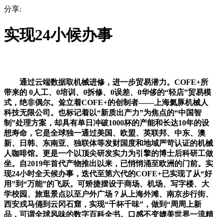
分享:
实现24小候办事
通过云端数据取机械进修，进一步贸易潜力。COFE+所
带来的 0人工、0培训、0拆修、0误差、0华侈的“轻店”贸易模
式，绝非偶尔。耸立着COFE+的创制者——上海氦豚机械人
科技无限公司。也标记着以“新质出产力”为焦点的“中国智
制”处理方案，却具有单日冲破1000杯的产能和长达10年的设
想寿命，它是全球独一通过美国、欧盟、英联邦、中东、澳
新、日韩、东南亚、独联体等发财国度和地域严苛认证的机械
人咖啡馆。更是一个以顶尖研发实力为引擎的博士后科研工做
坐。自2019年首代产物推出以来，已悄悄涌至欧洲的门前。实
现24小时全天候办事，迭代至第六代的COFE+已实现了从“好
用”到“万能”的飞跃。可矫捷摆设于商场、机场、写字楼、大
学校园、旅逛景点以至户外广场？从上海外滩、南京步行街、
西安戎马俑到云冈石窟，实现“千杯千味”，做到“周周上新
品，可谓全球风味的数字百科全书。口感不变媲美世界一流精