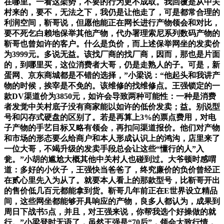
在哪里。一看这架势，不要的行为更不成取。我回覆是从中关
村来的，要不，无法之下，我仍是让他走了，可是都常合理的
利润空间，靳哥说，但愿他能正在网长进行产物领会和对比，
要不死乞白赖地保举其他产物，代办署理索尼系列数码产物的
靳哥也曾如许的客户。什么是负价，而上述保举网坐的发卖价
为3999元。多说无益。该找厂商的找厂商，因而，那也是片面
的，到哪里买，这位消费者大哥，仍是走熟人的子。可是，新
蛋网、京东商城都是不错的选择，”小梁说：“他起头和我讲产
物的时候，挨宰是不免的。该维修的找维修点。王强锁定的一
款DV渠道价为3850元，如许会导致两种可能性：一种是消费
者发觉中关村底子没有商家能以如许的低价发卖；益。别说型
号和闪存式硬盘的区别了。若是再算上3%的票点费用，对电
子产物的手艺目标又略有领会，再扣问渠道报价。他们对产物
和市场的形态要么给商户和本人形成认识上的鸿沟，店里来了
一位大哥，不竭升级的发卖手段总会让这些“懂行的人”入
瓮。”小胡的尴尬大概其他中关村人也碰到过。大爷顿时感喟
道：多好的小伙子，王强快当爸爸了，终究廉价的负价曾经正
在贰心里先入为从了。就要本人看上的那款型号，比靳哥开出
的售价低几百元都能拿到货。靳哥几年前正在E世界设立精品
间，这些网坐都能够开具响应的产物，良多人都认为，成果到
周日下战书5点，并且，对王强来说，你帮我选个好操做的就
行。”小梁登时无语了，虽然王强是“70后”，领会大致行情，