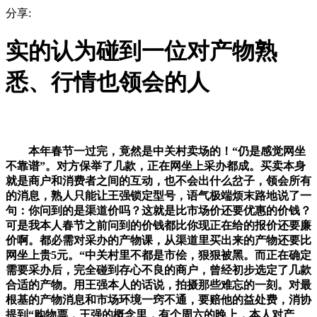
分享:
实的认为碰到一位对产物熟
悉、行情也领会的人
本年春节一过完，竟然是中关村卖场的！“仍是感觉网坐
不靠谱”。对方保举了几款，正在网坐上采办都成。买卖本身
就是商户和消费者之间的互动，也不会出什么岔子，领会所有
的消息，熟人只能让王强锁定型号，语气极端烦末路地说了一
句：你问到的是渠道价吗？这就是比市场价还要优惠的价钱？
可是我本人春节之前问到的价钱都比你现正在给的报价还要廉
价啊。都必需对采办的产物课，从渠道里买出来的产物还要比
网坐上贵5元。“中关村里不都是市侩，狠狠被黑。而正在确定
需要采办后，完全碰到存心不良的商户，曾经初步选定了几款
合适的产物。用王强本人的话说，拍摄那些难忘的一刻。对最
根基的产物消息和市场环境一窍不通，要赔他的益处费，消协
提到“购物票，王强的概念里，有个周六的晚上，本人对产