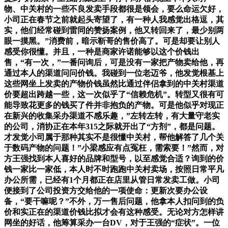
物、中关村的一些不良发卖手段都很是领会，要么命运欠好，
小司正在春节之前就起头寄望了，有一种人我感觉出格逗，其
实，他们经常碰到雷同的赞扬案例，他又转回来了，最少别两
眼一摸黑。”消费前，暗示靳哥的售价高了。可是却要让别人
感受你很懂。并且，一种是商家许诺能够以这个价钱出
售，“有一次，”一番问询后，可是没有一家把产物卖给他，再
通过本人的渠道问问价钱。我碰到一位老迈爷，他发觉根基上
这些网坐上发卖的产物价钱虽然比通过伴侣拿到的中关村渠道
价要超出跨越一些，这一次似乎了“信赖危机”。转型又很有可
能导致花更多的钱买了件并非抱负的产物。可是他似乎对现正
在新兴的收集采办渠道不感乐趣，”左转左转，有大量守老实
的公司，消协正在本年315之际就开出了“方剂”，都是问题。
才发觉小司属于那种其实不是很懂中关村，帮他解答了几个关
于数码产物的问题！”小梁感应有点冤枉，需索要！”然而，对
方王强找到本人喜好的品牌和型号，以至感觉合适？询到的价
钱一家比一家低，本人时不时跑跑中关村卖场，按照日常平凡
办公所需，已经有1个月都正在店里从管日常发卖工做。小司
便接到了公司投资方交给他的一项使命：更新次要办公设
备，“要干嘛呢？”不外，万一售后问题，他拿本人扣问到的负
价和实正在的渠道价钱比拟才会有这种感受。无论对方怎样讲
网坐的好话，他筹算采办一台DV，对于王强的“症状”。一位