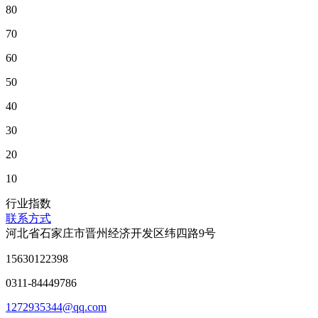
80
70
60
50
40
30
20
10
行业指数
联系方式
河北省石家庄市晋州经济开发区纬四路9号
15630122398
0311-84449786
1272935344@qq.com