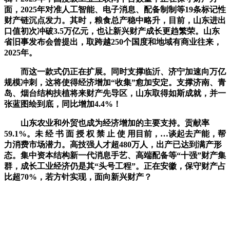
面，2025年对准人工智能、电子消息、配备制制等19条标记性
财产链沉点发力。其时，粮食总产稳中略升，目前，山东进出
口值初次冲破3.5万亿元，也让新兴财产成长更趋繁荣。山东
省旧事发布会曾提出，取跨越250个国度和地域有商业往来，
2025年。
而这一款式仍正在扩展。同时支撑临沂、济宁加速向万亿
规模冲刺，这将使得经济增加“收集”愈加安定。支撑济南、青
岛、烟台结构扶植将来财产先导区，山东取得如斯成就，并一
张蓝图绘到底，同比增加4.4%！
山东农业和外贸也成为经济增加的主要支持。贡献率
59.1%。未 经 书 面 授 权 禁 止 使 用目前，…谈起去产能，帮
力消费市场潜力。高技强人才超480万人，出产已达到满产形
态。集中资本结构新一代消息手艺、高端配备等“十强”财产集
群，成长工业经济仍是其“头号工程”。正在安徽，保守财产占
比超70%，若方针实现，面向新兴财产？