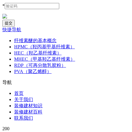
*
快捷导航
纤维素醚的基本概念
HPMC（羟丙基甲基纤维素）
HEC（羟乙基纤维素）
MHEC（甲基羟乙基纤维素）
RDP（可再分散乳胶粉）
PVA（聚乙烯醇）
导航
首页
关于我们
装修建材知识
装修建材百科
联系我们
200