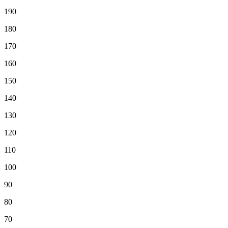
190
180
170
160
150
140
130
120
110
100
90
80
70