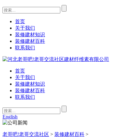
首页
关于我们
装修建材知识
装修建材百科
联系我们
首页
关于我们
装修建材知识
装修建材百科
联系我们
English
老哥吧!老哥交流社区
>
装修建材百科
>