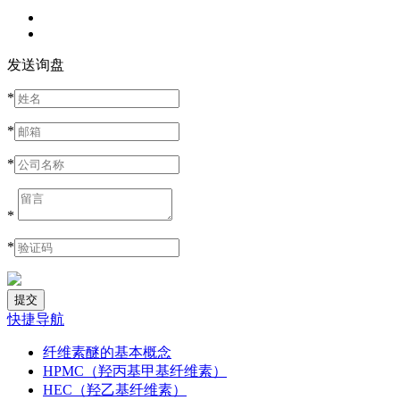
发送询盘
*
*
*
*
*
快捷导航
纤维素醚的基本概念
HPMC（羟丙基甲基纤维素）
HEC（羟乙基纤维素）