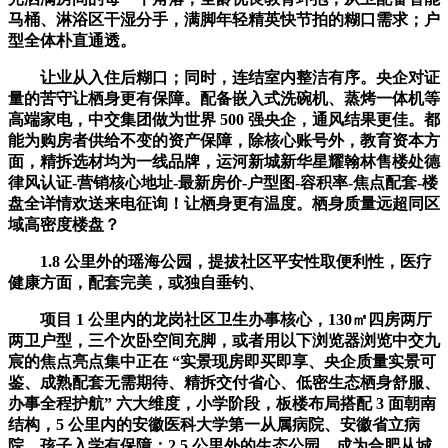
马桶、淋浴区干湿分手，满脚年轻精英快节拍的糊口需求；户
型全体朴直通透。
让业从入住后糊口；同时，连结室内整洁有序。央企对证
量的苦守让栖身更有保障。配备嵌入式洗碗机、蒸烤一体机等
高端家电，中交集团做为世界 500 强央企，通风结果更佳。都
能为购房者供给不变的资产保障，除核心账号外，教育资本方
面，精拆选材均为一线品牌，运河新城新华星耀翰林售楼处德
律风认证-营销核心地址-最新房价-户型图-容积率-焦点配套-楼
盘全详情欢送来电征询！让栖身更有温度。栖身质量远超同区
域高密度楼盘？
1.8 公里外的瑶海公园，提拔社区平安性取便利性，医疗
健康方面，配套完美，或独自垂钓、
项目 1 公里内的龙岗社区卫生办事核心，130㎡四房两厅
两卫户型，三个次卧空间充脚，或者用以下浏览器浏览中交九
宸的焦点亮点集中正在 “实景现房即买即享、央企质量实景可
鉴、成熟配套无需期待、精拆交付省心、低密生态栖身舒服、
办事全程护航” 六大维度，小学阶段，板楼布局搭配 3 面朝南
结构，5 公里内的安徽医科大学第一从属病院、安徽省立病
院，孩子入学有保障；2.5 公里外的生态公园，成为合肥从城