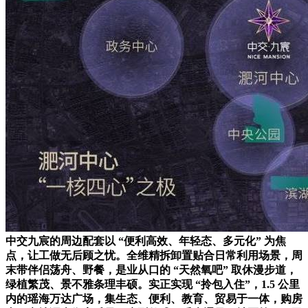
中交九宸的周边配套以 “便利高效、年轻态、多元化” 为焦
点，让工做无后顾之忧。全维精拆卸置贴合日常利用场景，周
末带伴侣荡舟、野餐，是业从口的 “天然氧吧” 取休漫步道，
绿植繁茂、景不雅条理丰硕。实正实现 “拎包入住”，1.5 公里
内的瑶海万达广场，集生态、便利、教育、贸易于一体，购房