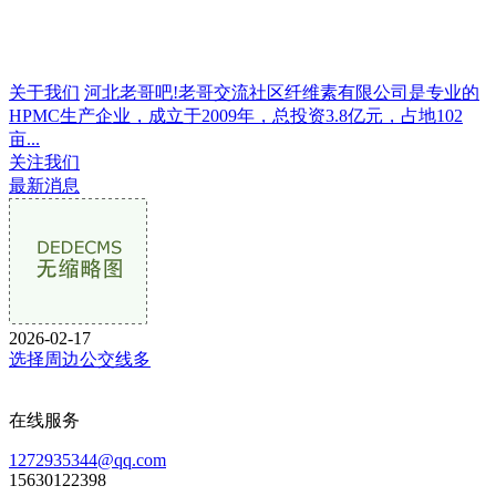
关于我们
河北老哥吧!老哥交流社区纤维素有限公司是专业的
HPMC生产企业，成立于2009年，总投资3.8亿元，占地102
亩...
关注我们
最新消息
2026-02-17
选择周边公交线多
在线服务
1272935344@qq.com
15630122398