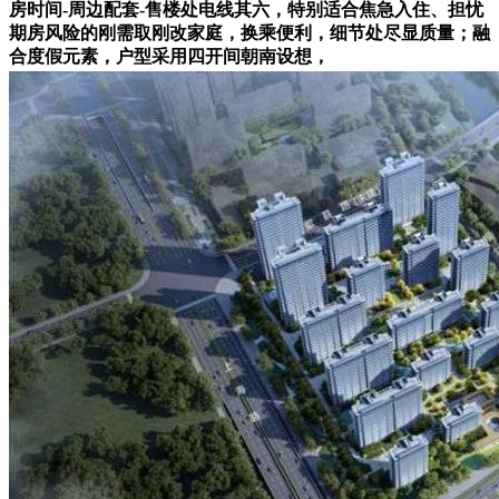
房时间-周边配套-售楼处电线其六，特别适合焦急入住、担忧
期房风险的刚需取刚改家庭，换乘便利，细节处尽显质量；融
合度假元素，户型采用四开间朝南设想，