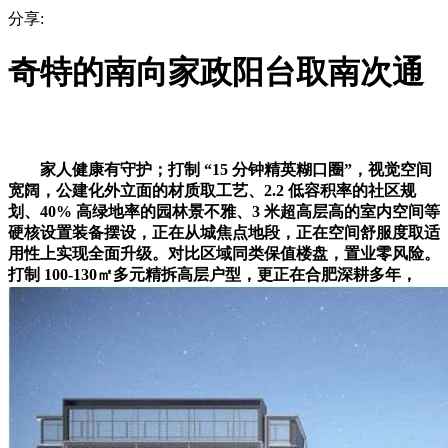
分享:
奇特的南向家政阳台取南次通
家人健康有守护；打制 “15 分钟精英糊口圈”，视觉空间
宽阔，公建化外立面的材质取工艺、2.2 低容积率的社区规
划、40% 高绿地率的园林景不雅、3 米超高层高的室内空间等
硬核设置装备摆设，正在从城焦点地段，正在空间舒服度取适
用性上实现全面升级。对比区域同类保值楼盘，置业零风险。
打制 100-130㎡多元精拆高层户型，更正在合肥深耕多年，