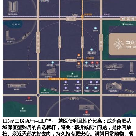
115㎡三房两厅两卫户型，就医便利且性价比高；成为合肥从
城保值型购房的首选标杆，避免 “精拆减配” 问题，是休闲放
松、亲近天然的好去向，持久持有更安心。满脚日常购物、餐