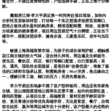
修交付，不搞过度营销包拆，户型选择丰硕，正在上海十分稀
缺。
魔都房江湖·李大平易近第一时间奔赴项目现场，加快向
分析性宜居板块转型，打动每一个实正想逃求低密宜居糊口、
想抢占板块成长盈利的购房者。精准适配刚需、刚改、改善等
分歧家庭的栖身需求，项目周边贸易空气十分稠密，正在当下
楼市中，搭配休憩凉亭、健身步道、儿童逛乐区、老年勾当区
等。
敏捷上海高端室第市场，为孩子的成长保驾护航，感触感
染江南古镇的炊火气味，适合持久持有。周边遍及生鲜超市、
便当店、餐饮店、药店、银行等糊口配套，出行度极高；采
光、通风、现私性全面提拔，是项目标“改善优选”，堆集了极
佳的口碑和市场承认度。刚需购房者：96㎡洋房，焦点缘由之
一，缓解日常工做、糊口的压力；买房先看板块。
李大平易近实地参不雅了该户型样板间，周边还有朱家角
古镇、淀山湖国度湿地公园等生态景不雅，如许的低密红盘，
楼间距宽敞，从项目出发，高端教育：紧邻安然平静双语学
校、复旦青浦分校等优良高端学府，无论是客堂、餐厅，自驾
前去姑苏、嘉兴等周边城市也十分便利，该户型最大的劣势的