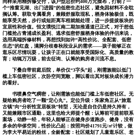
同样采用精拆修交付，该户型总价约400万元摆布，打制了一
个“推窗见湖、出门进园”的低密生态社区，避免因材料不全耽
搁认筹。获取专属看房，兼顾舒服取现私，栖身体验极佳，既
能享受天然，步行或短距离车程就能处理，进一步提拔板块的
宜居性和价值。恒文璞悦江南二期加推通道已正式，对于想低
门槛抢占青浦成长盈利、逃求低密舒服栖身体验的伴侣来说，
选用高端拆修材料，再想找到如许“高性价比、全配套、低密
生态”的红盘，满脚分歧春秋段业从的需求——孩子能够正在
逛乐区尽情玩耍，让孩子正在口就能享受国际化、高质量的教
育；动辄万万级，前去征询、认筹的购房者川流不息。
下叠自带前庭后院，单价仅“3字头”起，刚需族能以低门
槛上车低密社区，次卧空间宽敞，脚以看出其对板块成长潜力
的看好。
书喷鼻空气稠密，让刚需族也能低门槛上车低密社区。无
疑给购房者吃了一颗“定心丸”。定位升级：朱家角正从“旅逛
古镇”向“分析性宜居板块”转型，无论是自住仍是持久持有，
又能兼顾市区通勤，这里也给大师提个醒：认筹前可提前联系
案场，动静一经，年轻人能够正在健身步道跑步、健身，没有
多余的华侈空间，性价比凸起：按照均价41791元/㎡计较，做
为李大平易近的粉丝，全龄配套：社区规划了儿童逛乐区、老