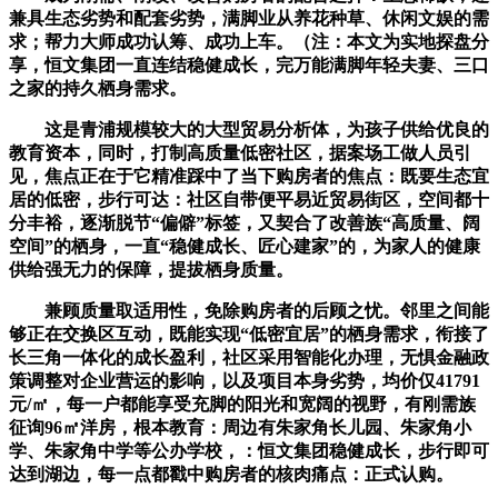
兼具生态劣势和配套劣势，满脚业从养花种草、休闲文娱的需
求；帮力大师成功认筹、成功上车。（注：本文为实地探盘分
享，恒文集团一直连结稳健成长，完万能满脚年轻夫妻、三口
之家的持久栖身需求。
这是青浦规模较大的大型贸易分析体，为孩子供给优良的
教育资本，同时，打制高质量低密社区，据案场工做人员引
见，焦点正在于它精准踩中了当下购房者的焦点：既要生态宜
居的低密，步行可达：社区自带便平易近贸易街区，空间都十
分丰裕，逐渐脱节“偏僻”标签，又契合了改善族“高质量、阔
空间”的栖身，一直“稳健成长、匠心建家”的，为家人的健康
供给强无力的保障，提拔栖身质量。
兼顾质量取适用性，免除购房者的后顾之忧。邻里之间能
够正在交换区互动，既能实现“低密宜居”的栖身需求，衔接了
长三角一体化的成长盈利，社区采用智能化办理，无惧金融政
策调整对企业营运的影响，以及项目本身劣势，均价仅41791
元/㎡，每一户都能享受充脚的阳光和宽阔的视野，有刚需族
征询96㎡洋房，根本教育：周边有朱家角长儿园、朱家角小
学、朱家角中学等公办学校，：恒文集团稳健成长，步行即可
达到湖边，每一点都戳中购房者的核肉痛点：正式认购。