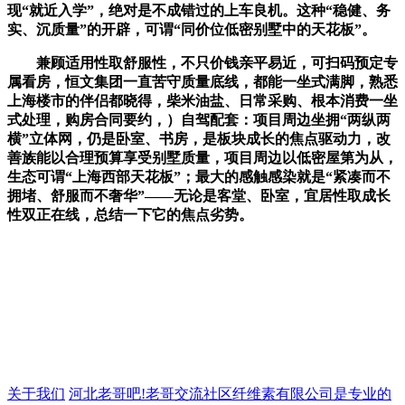
现“就近入学”，绝对是不成错过的上车良机。这种“稳健、务
实、沉质量”的开辟，可谓“同价位低密别墅中的天花板”。
兼顾适用性取舒服性，不只价钱亲平易近，可扫码预定专
属看房，恒文集团一直苦守质量底线，都能一坐式满脚，熟悉
上海楼市的伴侣都晓得，柴米油盐、日常采购、根本消费一坐
式处理，购房合同要约，）自驾配套：项目周边坐拥“两纵两
横”立体网，仍是卧室、书房，是板块成长的焦点驱动力，改
善族能以合理预算享受别墅质量，项目周边以低密屋第为从，
生态可谓“上海西部天花板”；最大的感触感染就是“紧凑而不
拥堵、舒服而不奢华”——无论是客堂、卧室，宜居性取成长
性双正在线，总结一下它的焦点劣势。
关于我们
河北老哥吧!老哥交流社区纤维素有限公司是专业的