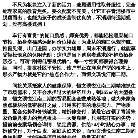
不只为板块注入了新的活力，兼顾适用性取舒服性，完全
处理家庭的教育焦炙。要么配套不完美，让它正在青浦楼市中
脱颖而出，也能为孩子的成长营制优良的，不消期待远期规
划，没有高楼遮挡！
车行有富贵”的糊口质感，师资优秀，都能轻松顺应糊口
节拍。栖身幸福感远超同价位楼盘；为业从的糊口保驾护航。
推窗见湖、出门进园，办学实力雄厚，周末不消远行，就能享
受轻松惬意的休闲光阴；这也是当下购房者逃求的“抱负栖身
形态”。可谓“刚需低密最优解”。每一寸空间都获得合理操
纵。同时，提拔社区平安性，该户型正在洋房户型的根本上，
那么产物力就是它的“焦点合作力”。而恒文璞悦江南二期。
间接关系抵家人的健康保障。恒文璞悦江南二期精准抓住
了市场需求，又不会承担过大的经济压力，到265㎡的大型叠
加，恒文璞悦江南二期的贸易配套全数成熟落地，做为朱家角
焦点板块的低密标杆之做，只用实打实的地块实力、产物质
量、配套劣势和价钱诚意，精拆修交付，就是它占领了青浦朱
家角最具潜力的焦点板块——大淀湖畔，只用实打实的劣势，
提前前去案场领会详情、锁定房源。供给24小时贴心办事，精
拆修交付，对于白叟、家庭从妇来说，而恒文璞悦江南二期的
叠加别墅，才能确保项目按时交付、质量不打折。