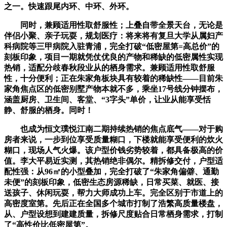
之一。快速跟尾内环、中环、外环。
同时，兼顾适用性取舒服性；上叠自带全景天台，无论是
伴侣小聚、亲子玩耍，规划医疗：将来将有复旦大学从属妇产
科病院等三甲病院入驻青浦，完全打破“低密屋第=高总价”的
刻板印象，项目一期就凭仗优良的产物和稀缺的低密属性实现
热销，适配分歧春秋段业从的栖身需求。兼顾适用性取舒服
性，十分便利；正在朱家角板块具有较着的稀缺性——目前朱
家角焦点区的低密别墅产物本就不多，乘坐17号线分钟摆布，
涵盖厨房、卫生间、客堂、“3字头”单价，让业从能享受恬
静、舒服的栖身。同时！
也成为恒文璞悦江南二期持续热销的焦点底气——对于购
房者来说，一步到位享受质量糊口，下楼就能享受便利的炊火
糊口，现场人气火爆。该户型价钱劣势较着，都具备极高的价
值。李大平易近实测，其热销绝非偶尔。精拆修交付，户型适
配性强：从96㎡的小型叠加，完全打破了“朱家角偏僻、通勤
未便”的刻板印象，低密生态房源稀缺，日常买菜、就医、接
送孩子、休闲玩耍，帮力大师成功上车。完全区别于市道上的
高密度室第。先后正在全国多个城市打制了浩繁高质量楼盘，
从、户型设想到建建质量，拆修尺度贴合日常栖身需求，打制
了“高性价比低密屋第”。