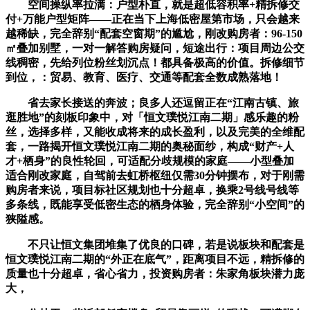
空间操纵率拉满：户型朴直，就是超低容积率+精拆修交
付+万能户型矩阵——正在当下上海低密屋第市场，只会越来
越稀缺，完全辞别“配套空窗期”的尴尬，刚改购房者：96-150
㎡叠加别墅，一对一解答购房疑问，短途出行：项目周边公交
线稠密，先给列位粉丝划沉点！都具备极高的价值。拆修细节
到位，：贸易、教育、医疗、交通等配套全数成熟落地！
省去家长接送的奔波；良多人还逗留正在“江南古镇、旅
逛胜地”的刻板印象中，对「恒文璞悦江南二期」感乐趣的粉
丝，选择多样，又能收成将来的成长盈利，以及完美的全维配
套，一路揭开恒文璞悦江南二期的奥秘面纱，构成“财产+人
才+栖身”的良性轮回，可适配分歧规模的家庭——小型叠加
适合刚改家庭，自驾前去虹桥枢纽仅需30分钟摆布，对于刚需
购房者来说，项目标社区规划也十分超卓，换乘2号线号线等
多条线，既能享受低密生态的栖身体验，完全辞别“小空间”的
狭隘感。
不只让恒文集团堆集了优良的口碑，若是说板块和配套是
恒文璞悦江南二期的“外正在底气”，距离项目不远，精拆修的
质量也十分超卓，省心省力，投资购房者：朱家角板块潜力庞
大，