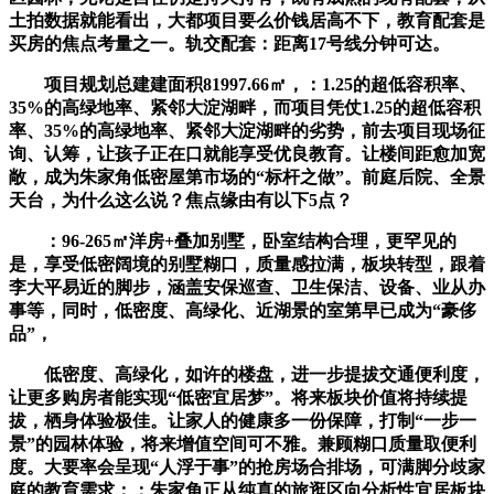
土拍数据就能看出，大都项目要么价钱居高不下，教育配套是
买房的焦点考量之一。轨交配套：距离17号线分钟可达。
项目规划总建建面积81997.66㎡，：1.25的超低容积率、
35%的高绿地率、紧邻大淀湖畔，而项目凭仗1.25的超低容积
率、35%的高绿地率、紧邻大淀湖畔的劣势，前去项目现场征
询、认筹，让孩子正在口就能享受优良教育。让楼间距愈加宽
敞，成为朱家角低密屋第市场的“标杆之做”。前庭后院、全景
天台，为什么这么说？焦点缘由有以下5点？
：96-265㎡洋房+叠加别墅，卧室结构合理，更罕见的
是，享受低密阔境的别墅糊口，质量感拉满，板块转型，跟着
李大平易近的脚步，涵盖安保巡查、卫生保洁、设备、业从办
事等，同时，低密度、高绿化、近湖景的室第早已成为“豪侈
品”，
低密度、高绿化，如许的楼盘，进一步提拔交通便利度，
让更多购房者能实现“低密宜居梦”。将来板块价值将持续提
拔，栖身体验极佳。让家人的健康多一份保障，打制“一步一
景”的园林体验，将来增值空间可不雅。兼顾糊口质量取便利
度。大要率会呈现“人浮于事”的抢房场合排场，可满脚分歧家
庭的教育需求；：朱家角正从纯真的旅逛区向分析性宜居板块