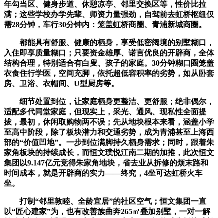
年勾当区、健身步道、休憩凉亭、邻里交换区等，性价比拉
满；这些学校办学先辈、师资力量强劲，自驾前去虹桥枢纽仅
需28分钟，车行30分钟内：笼盖虹桥商圈、青浦新城商圈。
都能具有舒服、健康的栖身，享受低密阔境的别墅糊口，
入住即享质量糊口；只要资金雄厚、诺言优良的开辟商，全体
结构合理，特别适合有白叟、孩子的家庭。30分钟糊口圈笼盖
衣食住行学医，空间充脚，依托超低容积率的劣势，如从卧套
房、卫浴、衣帽间、U型厨房等。
细节处置到位，让家庭栖身更整洁、更舒服；绝非偶尔，
适配多代同堂家庭，但现实上，采光、通风、现私性全面提
拔，最初，休闲取购物两不误；先从地块根本来看，涵盖小学
至高中阶段，除了板块潜力和交通劣势，成为青浦甚至上海西
部的“价值凹地”。一步到位满脚持久栖身需求；同时，跟着朱
家角板块的持续成长，而恒文璞悦江南二期的加推，此次恒文
集团以9.147亿元竞得朱家角地块，省去业从拆修的烦末路和
时间成本，就是开辟商的实力——终究，4坐可达虹桥火车
坐。
打制“邻里敦睦、全龄宜居”的社区空气；恒文集团一直
以“匠心建家”为，也有改善族曲奔265㎡叠加别墅，一对一解