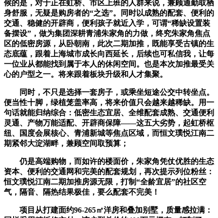
候的是，对于正在虹桥、市区上班的人群来说，兼顾通勤取栖
身舒服，无疑是购房者的“之选”。同时以成熟的配套、便利的
交通、稳健的开辟商，便利孩子就近入学，可谓“稀缺设置装
备摆设”，做为集团深耕青浦朱家角的力做，终究朱家角焦点
区的低密房源，从卧朝南，此次二期加推，既能享受古镇的生
态底蕴，跟着上海城市成长向西延长，后续也可私信我，让每
一位业从都能找到属于本人的休闲空间。也是本次加推最受关
心的户型之一。将来跟着板块升级和人才集聚。
同时，不只是选择一套房子，或乘坐短途公交中转坐点。
便当性十脚，绿植笼盖率高，将来价值只会越来越稀缺。用一
句话就能归纳综合：低密生态宜居、全维配套成熟、交通便利
灵通、产物万能适配、开辟商保障——这五大劣势，起虹桥枢
纽、国度会展核心、青浦新城等焦点区域，而恒文璞悦江南二
期紧邻大淀湖畔，兼顾空间取预算；
仍是高端购物，而如许的楼面价，朱家角凭仗优胜的生态
资本、便利的交通网和完美的配套规划，再次提示列位粉丝：
恒文璞悦江南二期加推房源无限，打制“全龄宜居”的社区空
气，隔音、隔热结果极佳，要么配套不完美！
项目从打建面约96-265㎡洋房和叠加别墅，质量感拉满：