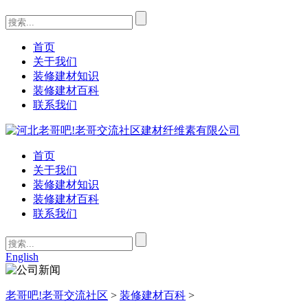
首页
关于我们
装修建材知识
装修建材百科
联系我们
首页
关于我们
装修建材知识
装修建材百科
联系我们
English
老哥吧!老哥交流社区
>
装修建材百科
>