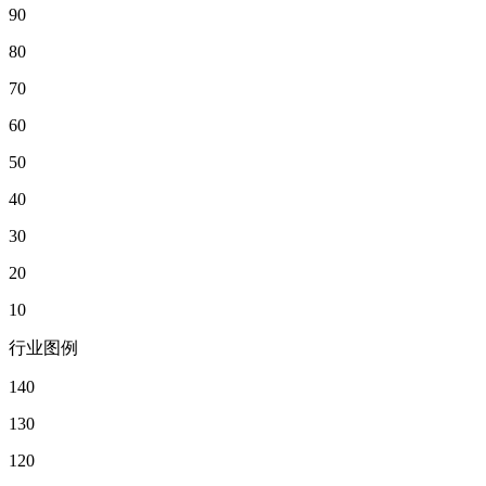
90
80
70
60
50
40
30
20
10
行业图例
140
130
120