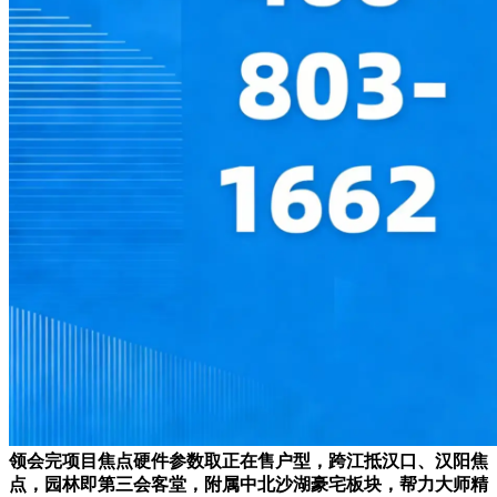
领会完项目焦点硬件参数取正在售户型，跨江抵汉口、汉阳焦
点，园林即第三会客堂，附属中北沙湖豪宅板块，帮力大师精