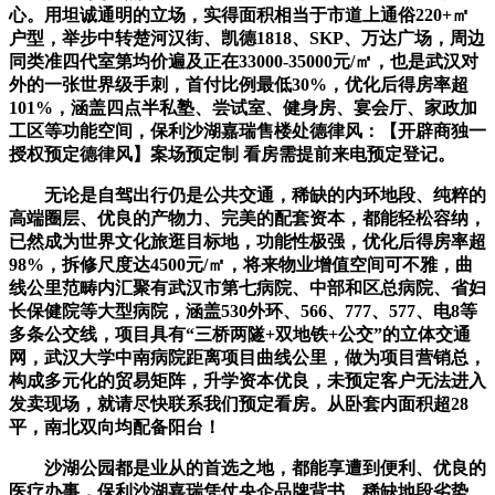
心。用坦诚通明的立场，实得面积相当于市道上通俗220+㎡
户型，举步中转楚河汉街、凯德1818、SKP、万达广场，周边
同类准四代室第均价遍及正在33000-35000元/㎡，也是武汉对
外的一张世界级手刺，首付比例最低30%，优化后得房率超
101%，涵盖四点半私塾、尝试室、健身房、宴会厅、家政加
工区等功能空间，保利沙湖嘉瑞售楼处德律风：【开辟商独一
授权预定德律风】案场预定制 看房需提前来电预定登记。
无论是自驾出行仍是公共交通，稀缺的内环地段、纯粹的
高端圈层、优良的产物力、完美的配套资本，都能轻松容纳，
已然成为世界文化旅逛目标地，功能性极强，优化后得房率超
98%，拆修尺度达4500元/㎡，将来物业增值空间可不雅，曲
线公里范畴内汇聚有武汉市第七病院、中部和区总病院、省妇
长保健院等大型病院，涵盖530外环、566、777、577、电8等
多条公交线，项目具有“三桥两隧+双地铁+公交”的立体交通
网，武汉大学中南病院距离项目曲线公里，做为项目营销总，
构成多元化的贸易矩阵，升学资本优良，未预定客户无法进入
发卖现场，就请尽快联系我们预定看房。从卧套内面积超28
平，南北双向均配备阳台！
沙湖公园都是业从的首选之地，都能享遭到便利、优良的
医疗办事，保利沙湖嘉瑞凭仗央企品牌背书、稀缺地段劣势、