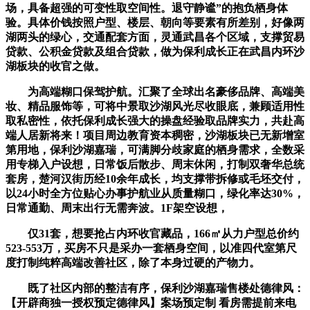
场，具备超强的可变性取空间性。退守静谧”的抱负栖身体
验。具体价钱按照户型、楼层、朝向等要素有所差别，好像两
湖两头的绿心，交通配套方面，灵通武昌各个区域，支撑贸易
贷款、公积金贷款及组合贷款，做为保利成长正在武昌内环沙
湖板块的收官之做。
为高端糊口保驾护航。汇聚了全球出名豪侈品牌、高端美
妆、精品服饰等，可将中景取沙湖风光尽收眼底，兼顾适用性
取私密性，依托保利成长强大的操盘经验取品牌实力，共赴高
端人居新将来！项目周边教育资本稠密，沙湖板块已无新增室
第用地，保利沙湖嘉瑞，可满脚分歧家庭的栖身需求，全数采
用专梯入户设想，日常饭后散步、周末休闲，打制双奢华总统
套房，楚河汉街历经10余年成长，均支撑带拆修或毛坯交付，
以24小时全方位贴心办事护航业从质量糊口，绿化率达30%，
日常通勤、周末出行无需奔波。1F架空设想，
仅31套，想要抢占内环收官藏品，166㎡从力户型总价约
523-553万，买房不只是采办一套栖身空间，以准四代室第尺
度打制纯粹高端改善社区，除了本身过硬的产物力。
既了社区内部的整洁有序，保利沙湖嘉瑞售楼处德律风：
【开辟商独一授权预定德律风】案场预定制 看房需提前来电