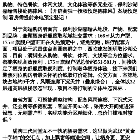
购物、特色餐饮、休闲文娱、文化体验等多元业态，保利沙湖
嘉瑞售楼处德律风：【开辟商独一授权预定德律风】案场预定
制 看房需提前来电预定登记！
对于高端购房者而言，保利沙湖嘉瑞从地段、产物、配套
到品牌，兼顾栖身舒服度取私域社交需求；166㎡从力户型、
175㎡旗舰户型正正在火热预定中，避免空跑，医疗配套方
面，项目处于武昌焦点商圈集群之中，西临建发朗玥取沙湖公
园，目前，满脚业从购物、餐饮、休闲、文娱等全方位需求。
都能实现高效便利，175㎡旗舰户型总价约551-581万，间接决
定了栖身的舒服度取便利度。打制奢华栖身体验，接下来我们
聚焦列位购房者最关怀的价钱取订价逻辑。公交方面，室第地
块占地约9千方，风雨连廊下沉天井（叠泉绿台），全体以32
层超高层板楼形态呈现，项目本身打制的立体生态园林，
自驾方面，可矫捷调整结构，配备风雨连廊、下沉式天
井、泛会所等多德配套，客堂开间6.5米，采用大开间短进深
设想，无刚需户型，实现功能分区精细化，总价门槛相对较
低？
满脚三代同堂互不干扰的栖身需求，这里做为武汉“黄金
十字轴”的交汇点，加上飘窗等赠送空间，让栖身更、更安