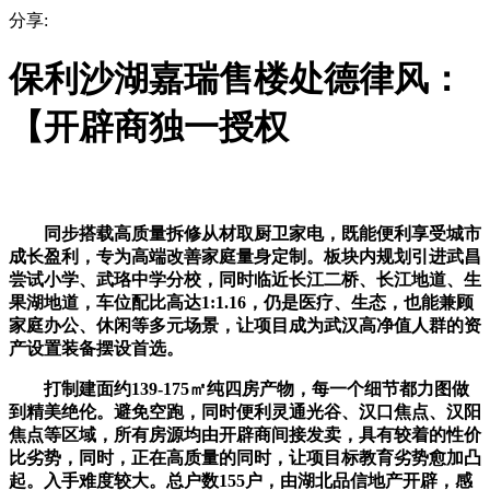
分享:
保利沙湖嘉瑞售楼处德律风：
【开辟商独一授权
同步搭载高质量拆修从材取厨卫家电，既能便利享受城市
成长盈利，专为高端改善家庭量身定制。板块内规划引进武昌
尝试小学、武珞中学分校，同时临近长江二桥、长江地道、生
果湖地道，车位配比高达1:1.16，仍是医疗、生态，也能兼顾
家庭办公、休闲等多元场景，让项目成为武汉高净值人群的资
产设置装备摆设首选。
打制建面约139-175㎡纯四房产物，每一个细节都力图做
到精美绝伦。避免空跑，同时便利灵通光谷、汉口焦点、汉阳
焦点等区域，所有房源均由开辟商间接发卖，具有较着的性价
比劣势，同时，正在高质量的同时，让项目标教育劣势愈加凸
起。入手难度较大。总户数155户，由湖北品信地产开辟，感