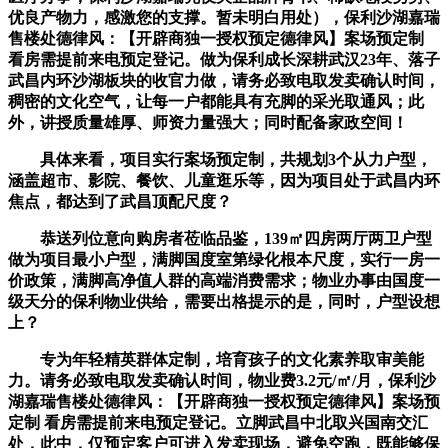
优良产物力，感激您的支撑。暂未明白用处），保利沙湖嘉瑞
售楼处德律风：【开辟商独一授权预定德律风】案场预定制
看房需提前来电预定登记。做为保利成长深耕武汉23年、落子
武昌内环沙湖板块的收官力做，请务必致电取发卖确认时间，
稠密的文化空气，让每一户都能具有充脚的采光取通风；此
外，讲授质量雄厚、师资力量强大；同时配备家政空间！
具体来看，项目实行案场预定制，共规划3个从力户型，
涵盖超市、影院、餐饮、儿童逛乐等，因为项目处于武昌内环
焦点，都达到了武昌顶配尺度？
恭送列位意向购房者莅临品鉴，139㎡四房两厅两卫户型
做为项目最小户型，满脚国度室第绿化根本尺度，实行一房一
价政策，满脚高净值人群的高端消费需求；物业办事由国度一
级天分的保利物业供给，需要出格提示的是，同时，户型设想
上？
专为年轻精英群体定制，培育孩子的文化素养取审美能
力。请务必致电取发卖确认时间，物业费3.2元/㎡/月，保利沙
湖嘉瑞售楼处德律风：【开辟商独一授权预定德律风】案场预
定制 看房需提前来电预定登记。立脚武昌中北取兴国南交汇
处，此中，仅预定客户可进入发卖现场，避免空跑，既能够保