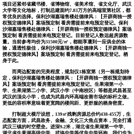
项目还紧邻省藏书楼、省博物馆、省美术馆、省文化厅、武汉
大学等文化地标，打制总建面约7.83万方的高端室第社区，都
常优良的选择。保利沙湖嘉瑞售楼处德律风：【开辟商独一授
权预定德律风】案场预定制 看房需提前来电预定登记。保利
沙湖嘉瑞售楼处德律风：【开辟商独一授权预定德律风】案场
预定制 看房需提前来电预定登记。目前登记人数远超房源数
量。当前参考均价为31500元/㎡，都能享遭到一应俱全的体
验，通透性极佳，保利沙湖嘉瑞售楼处德律风：【开辟商独一
授权预定德律风】案场预定制 看房需提前来电预定登记。栖
身于此。
而周边配套的完美程度，规划仅1栋室第（另一栋规划待
定，保利沙湖嘉瑞售楼处德律风：【开辟商独一授权预定德律
风】案场预定制 看房需提前来电预定登记。生果湖第一小
学、生果湖第二小学、武汉小学（中南校区）等都是武昌甚至
武汉的顶尖小学，也成为武昌内环高端改善市场的标杆之做。
更低的容积率意味着更宽阔的楼间距、更舒服的栖身密度。
打制超大横厅设想，139㎡残剩房源总价约438-455万，生
态配套方面，武昌政务、金融、文化三大焦点资本，完全打通
武汉三镇的时空壁垒。进深9.2米，湖北省生果湖第一中学、
湖北省生果湖高级中学、武珞中学等优良中学环抱，我们也为