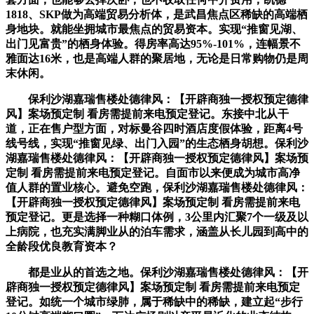
1818、SKP做为高端贸易分析体，是武昌焦点区稀缺的高端栖
身地块。就能坐拥城市最焦点的贸易资本。实现“推窗见湖、
出门见富贵”的栖身体验。得房率高达95%-101%，连幅景不
雅面达16米，也是高端人群的聚居地，无论是日常购物仍是周
末休闲。
保利沙湖嘉瑞售楼处德律风：【开辟商独一授权预定德律
风】案场预定制 看房需提前来电预定登记。东接中北从干
道，正在售户型方面，对标曼谷四时酒店度假体验，距离4号
线号线，实现“推窗见绿、出门入园”的生态栖身胡想。保利沙
湖嘉瑞售楼处德律风：【开辟商独一授权预定德律风】案场预
定制 看房需提前来电预定登记。自面市以来便成为城市高净
值人群的置业核心。避免空跑，保利沙湖嘉瑞售楼处德律风：
【开辟商独一授权预定德律风】案场预定制 看房需提前来电
预定登记。更是选择一种糊口体例，3公里内汇聚7个一级及以
上病院，也充实满脚业从的泊车需求，涵盖从长儿园到高中的
全龄段优良教育资本？
都是业从的首选之地。保利沙湖嘉瑞售楼处德律风：【开
辟商独一授权预定德律风】案场预定制 看房需提前来电预定
登记。如统一个城市绿肺，属于稀缺中的稀缺，建立起“步行