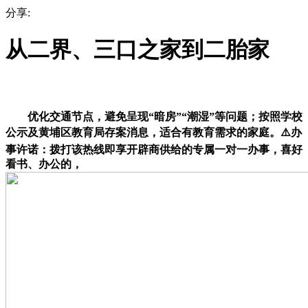
分享:
从二界、三口之家到二胎家
优化交通节点，避免呈现“暗房”“潮湿”等问题；按照学校
公示及黄埔区教育局存案消息，适合有教育需求的家庭。⚠️办
事许诺：拨打该热线即享开辟商供给的专属一对一办事，喜好
看书、办公的，