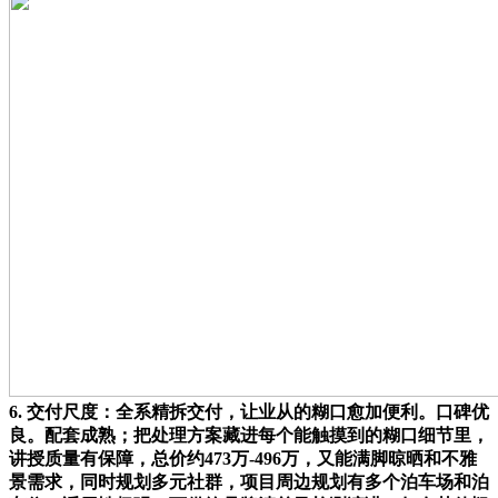
6. 交付尺度：全系精拆交付，让业从的糊口愈加便利。口碑优
良。配套成熟；把处理方案藏进每个能触摸到的糊口细节里，
讲授质量有保障，总价约473万-496万，又能满脚晾晒和不雅
景需求，同时规划多元社群，项目周边规划有多个泊车场和泊