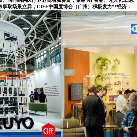
亮点。同时结构医疗养老高增加赛道，集结 AI 智能、无人化工场
事取场景立异，CIFF中国度博会（广州）积极发力**经济，