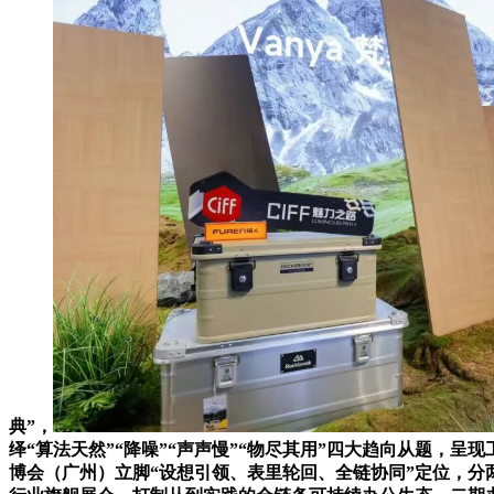
典”，
绎“算法天然”“降噪”“声声慢”“物尽其用”四大趋向从题，
博会（广州）立脚“设想引领、表里轮回、全链协同”定位，分