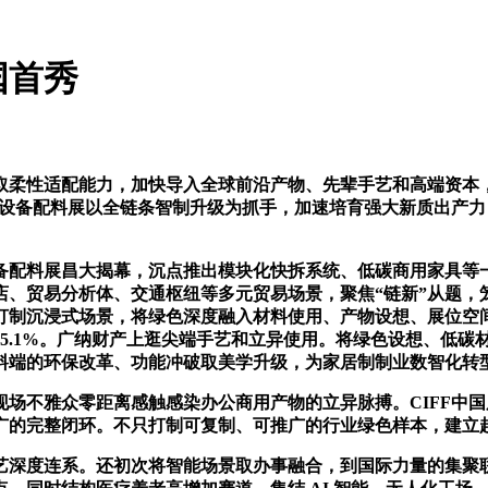
国首秀
柔性适配能力，加快导入全球前沿产物、先辈手艺和高端资本，
本届设备配料展以全链条智制升级为抓手，加速培育强大新质出产
及设备配料展昌大揭幕，沉点推出模块化快拆系统、低碳商用家具
酒店、贸易分析体、交通枢纽等多元贸易场景，聚焦“链新”从题
牌打制沉浸式场景，将绿色深度融入材料使用、产物设想、展位空
 5.1%。广纳财产上逛尖端手艺和立异使用。将绿色设想、低
材料端的环保改革、功能冲破取美学升级，为家居制制业数智化转
不雅众零距离感触感染办公商用产物的立异脉搏。CIFF中国
广的完整闭环。不只打制可复制、可推广的行业绿色样本，建立
深度连系。还初次将智能场景取办事融合，到国际力量的集聚联