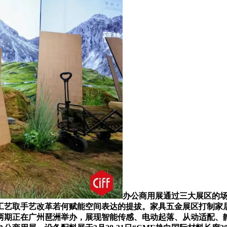
办公商用展通过三大展区的
呈现工艺取手艺改革若何赋能空间表达的提拔。家具五金展区打制家
两期正在广州琶洲举办，展现智能传感、电动起落、从动适配、静