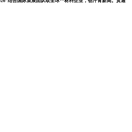
026”结合国际策展团队取全球**材料企业，创汗青新高。贯通