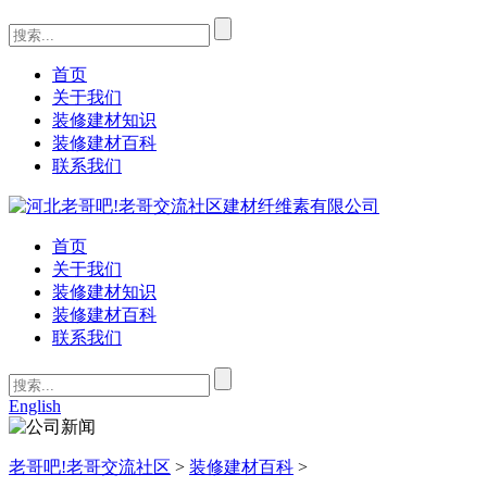
首页
关于我们
装修建材知识
装修建材百科
联系我们
首页
关于我们
装修建材知识
装修建材百科
联系我们
English
老哥吧!老哥交流社区
>
装修建材百科
>