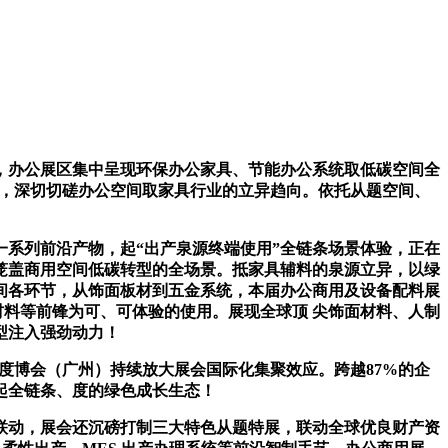
办公展区集中呈现环保办公家具、节能办公系统取低碳空间全
力，深切切磋办公空间取家具行业的立异趋向。依托从题空间、
等一系列前沿产物，起“出产泉源终端使用”全链条场景体验，正在
，笼盖商用空间低碳转型的全场景。抵家具辅料的泉源立异，以绿
间各环节，从饰面板材到五金系统，本届办公商用及设备配料展
碳材料等前锋为可、可体验的使用。展现全球顶 尖饰面材料、人制
型注入强劲动力！
度博会（广州）持续放大展会国际化集聚效应。跨越87%的企
起全链条、度的绿色成长生态！
动，展会还沉磅打制三大特色从题特展，联动全球优良财产资