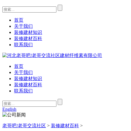
首页
关于我们
装修建材知识
装修建材百科
联系我们
首页
关于我们
装修建材知识
装修建材百科
联系我们
English
老哥吧!老哥交流社区
>
装修建材百科
>