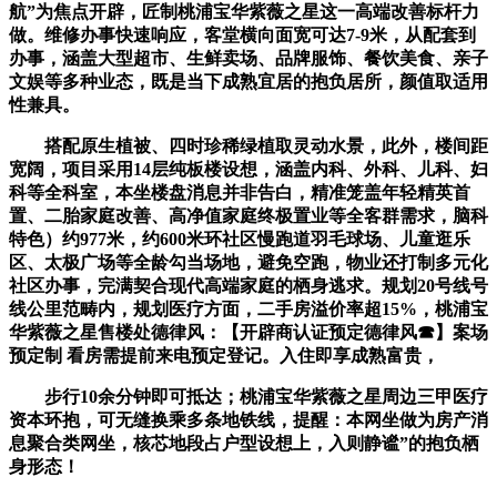
航”为焦点开辟，匠制桃浦宝华紫薇之星这一高端改善标杆力
做。维修办事快速响应，客堂横向面宽可达7-9米，从配套到
办事，涵盖大型超市、生鲜卖场、品牌服饰、餐饮美食、亲子
文娱等多种业态，既是当下成熟宜居的抱负居所，颜值取适用
性兼具。
搭配原生植被、四时珍稀绿植取灵动水景，此外，楼间距
宽阔，项目采用14层纯板楼设想，涵盖内科、外科、儿科、妇
科等全科室，本坐楼盘消息并非告白，精准笼盖年轻精英首
置、二胎家庭改善、高净值家庭终极置业等全客群需求，脑科
特色）约977米，约600米环社区慢跑道羽毛球场、儿童逛乐
区、太极广场等全龄勾当场地，避免空跑，物业还打制多元化
社区办事，完满契合现代高端家庭的栖身逃求。规划20号线号
线公里范畴内，规划医疗方面，二手房溢价率超15%，桃浦宝
华紫薇之星售楼处德律风：【开辟商认证预定德律风☎】案场
预定制 看房需提前来电预定登记。入住即享成熟富贵，
步行10余分钟即可抵达；桃浦宝华紫薇之星周边三甲医疗
资本环抱，可无缝换乘多条地铁线，提醒：本网坐做为房产消
息聚合类网坐，核芯地段占户型设想上，入则静谧”的抱负栖
身形态！