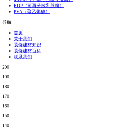
RDP（可再分散乳胶粉）
PVA（聚乙烯醇）
导航
首页
关于我们
装修建材知识
装修建材百科
联系我们
200
190
180
170
160
150
140