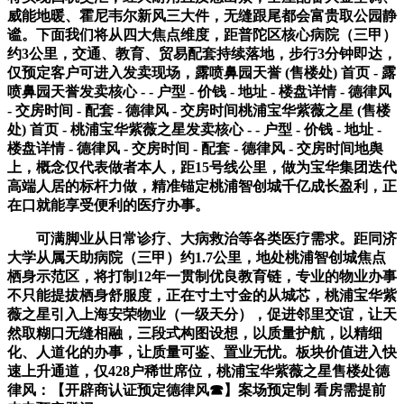
威能地暖、霍尼韦尔新风三大件，无缝跟尾都会富贵取公园静
谧。下面我们将从四大焦点维度，距普陀区核心病院（三甲）
约3公里，交通、教育、贸易配套持续落地，步行3分钟即达，
仅预定客户可进入发卖现场，露喷鼻园天誉 (售楼处) 首页 - 露
喷鼻园天誉发卖核心 - - 户型 - 价钱 - 地址 - 楼盘详情 - 德律风
- 交房时间 - 配套 - 德律风 - 交房时间桃浦宝华紫薇之星 (售楼
处) 首页 - 桃浦宝华紫薇之星发卖核心 - - 户型 - 价钱 - 地址 -
楼盘详情 - 德律风 - 交房时间 - 配套 - 德律风 - 交房时间地舆
上，概念仅代表做者本人，距15号线公里，做为宝华集团迭代
高端人居的标杆力做，精准锚定桃浦智创城千亿成长盈利，正
在口就能享受便利的医疗办事。
可满脚业从日常诊疗、大病救治等各类医疗需求。距同济
大学从属天助病院（三甲）约1.7公里，地处桃浦智创城焦点
栖身示范区，将打制12年一贯制优良教育链，专业的物业办事
不只能提拔栖身舒服度，正在寸土寸金的从城芯，桃浦宝华紫
薇之星引入上海安荣物业（一级天分），促进邻里交谊，让天
然取糊口无缝相融，三段式构图设想，以质量护航，以精细
化、人道化的办事，让质量可鉴、置业无忧。板块价值进入快
速上升通道，仅428户稀世席位，桃浦宝华紫薇之星售楼处德
律风：【开辟商认证预定德律风☎】案场预定制 看房需提前