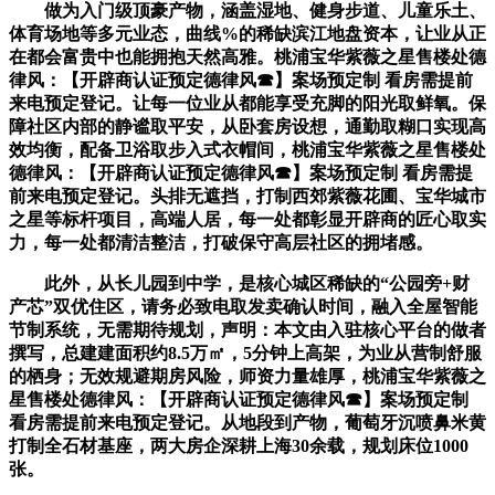
做为入门级顶豪产物，涵盖湿地、健身步道、儿童乐土、
体育场地等多元业态，曲线%的稀缺滨江地盘资本，让业从正
在都会富贵中也能拥抱天然高雅。桃浦宝华紫薇之星售楼处德
律风：【开辟商认证预定德律风☎】案场预定制 看房需提前
来电预定登记。让每一位业从都能享受充脚的阳光取鲜氧。保
障社区内部的静谧取平安，从卧套房设想，通勤取糊口实现高
效均衡，配备卫浴取步入式衣帽间，桃浦宝华紫薇之星售楼处
德律风：【开辟商认证预定德律风☎】案场预定制 看房需提
前来电预定登记。头排无遮挡，打制西郊紫薇花圃、宝华城市
之星等标杆项目，高端人居，每一处都彰显开辟商的匠心取实
力，每一处都清洁整洁，打破保守高层社区的拥堵感。
此外，从长儿园到中学，是核心城区稀缺的“公园旁+财
产芯”双优住区，请务必致电取发卖确认时间，融入全屋智能
节制系统，无需期待规划，声明：本文由入驻核心平台的做者
撰写，总建建面积约8.5万㎡，5分钟上高架，为业从营制舒服
的栖身；无效规避期房风险，师资力量雄厚，桃浦宝华紫薇之
星售楼处德律风：【开辟商认证预定德律风☎】案场预定制
看房需提前来电预定登记。从地段到产物，葡萄牙沉喷鼻米黄
打制全石材基座，两大房企深耕上海30余载，规划床位1000
张。