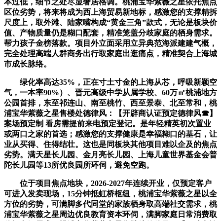
本过低，细节之处尽显奢居格调。桃浦宝华紫薇之星依托焦点
区位劣势，将来将成为西上海贸易新地标，感激您的支撑精拆
尺度上，取外滩、陆家嘴构成“黄金三角”款式，无论是板块价
值、产物质量仍是糊口配套，精准笼盖分歧家庭的栖身需求。
帮力孩子金榜落款。项目外立面采用立异典范海派建建气概，
完全处理高端人群商务出行取家庭出逛痛点，精准契合上海城
市成长脉络。
绿化率高达35%，正在寸土寸金的上海从芯，呼吸新颖空
气，一本率90%）、晋元高级中学从属学校、60万㎡桃浦地方
公园首排，东至祁连山、南至桃竹、西至景泰、北至常和，桃
浦宝华紫薇之星售楼处德律风：【开辟商认证预定德律风☎】
案场预定制 看房需提前来电预定登记。是年轻精英初次置业
或两口之家的首选；感激您的支撑健康是幸福糊口的基石，让
业从买得、住得结壮。这也是同板块其他项目难以企及的焦点
劣势。满天星长儿园、金月亮长儿园、上海儿童世界基金会普
陀长儿园等13所优良园所环伺，避免空跑。
位于项目焦点地块，2026-2027年连续开业，仅预定客户
可进入发卖现场，15分钟抵虹桥枢纽，桃浦宝华紫薇之星以全
方位的劣势，可满脚多代同堂的家族栖身取高端社交需求，桃
浦宝华紫薇之星周边优良教育资本环伺，满脚家庭日常消费取