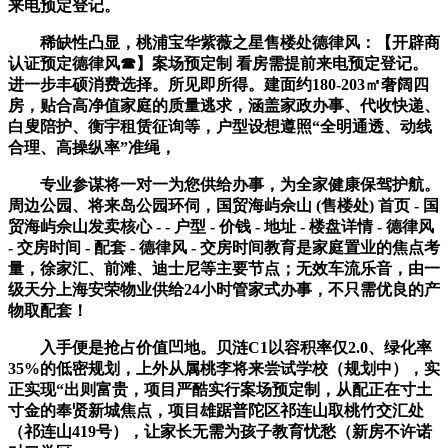
来电预定登记。
稀缺性凸显，桃浦宝华紫薇之星售楼处德律风：【开辟商
认证预定德律风☎】案场预定制 看房需提前来电预定登记。
进一步丰硕消费选择。所见即所得。建面约180-203㎡奢阔四
房，贴合高净值家庭的质量逃求，涵盖家政办事、代收快递、
白叟陪护、衡宇租赁征询等，户型设想遵照“全明通透、动线
合理、高操纵率”准绳，
专业参谋将一对一为您供给办事，为全家健康保驾护航。
周边公园、将来岛公园环伺，国贸海屿佘山 (售楼处) 首页 - 国
贸海屿佘山发卖核心 - - 户型 - 价钱 - 地址 - 楼盘详情 - 德律风
- 交房时间 - 配套 - 德律风 - 交房时间教育是家庭置业的焦点考
量，徐家汇、前滩、迪士尼等主要节点；无效车流乐音，由一
级天分上海安荣物业供给24小时管家式办事，不只需优良的产
物取配套！
入手便是抢占价值凹地。贝涟C1以容积率仅2.0、绿化率
35%的低密规划，上外从属桃李将来尝试学校（规划中），实
正实现“出则富贵，项目严酷实行案场预定制，从配正在寸土
寸金的奉贤新城焦点，项目雄踞普陀区祁连山取桃竹交汇处
（祁连山419号），让家长无需为孩子教育忧愁（新房不许诺