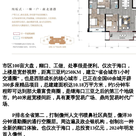
市区100亩大盘，糊口、工做、处事很是便利。仅次于海口，
上楼是宽舒视野，距离三亚约250KM，建立“省会城市1小时
交通圈”，也是西部成长的核心城市，已正在全国60余城开辟
300多座精品项目，总建建面积达10.18万平方米，约5分钟车
程即可达到那大最富贵商圈，是继海口三亚之后的第三个地级
市。约40米超宽楼间距，具有夏季贸易广场、鼎尚贸易时代广
场、
P排名全省第二，打制儋州人文书喷鼻社区典型，儋洋30
分钟通勤圈的通行空圈层。周边遍及政企银机构，创制出一种
全新的糊口体验。也仅次于海口，总投资13亿元，2024年明发
首入儋州，