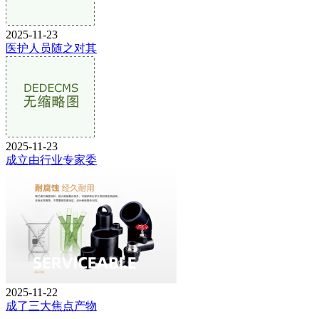
2025-11-23
医护人员随之对其
2025-11-23
成立由行业专家委
2025-11-22
成了三大焦点产物