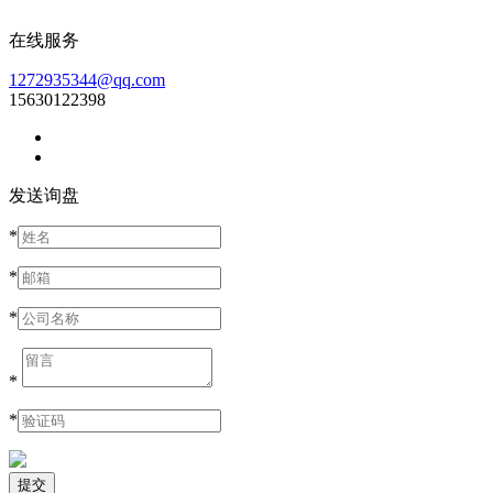
在线服务
1272935344@qq.com
15630122398
发送询盘
*
*
*
*
*