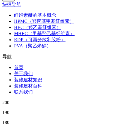
快捷导航
纤维素醚的基本概念
HPMC（羟丙基甲基纤维素）
HEC（羟乙基纤维素）
MHEC（甲基羟乙基纤维素）
RDP（可再分散乳胶粉）
PVA（聚乙烯醇）
导航
首页
关于我们
装修建材知识
装修建材百科
联系我们
200
190
180