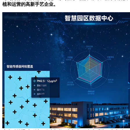
植和运营的高新手艺企业。