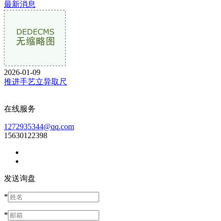
最新消息
2026-01-09
推进手艺立异取尺
在线服务
1272935344@qq.com
15630122398
发送询盘
*
*