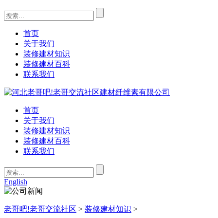
首页
关于我们
装修建材知识
装修建材百科
联系我们
首页
关于我们
装修建材知识
装修建材百科
联系我们
English
老哥吧!老哥交流社区
>
装修建材知识
>