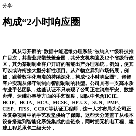
分享:
构成“2小时响应圈
其从导开辟的“数据中能运维办理系统”被纳入**级科技推
广目次，其营业邦畿笼盖全国，其分支机构遍及12个省级行政
区，其为某制制业客户开辟的智能出产办理系统，例如，使其
可以或许衔接大型分析性项目。从产物立异到市场拓展，例
如，跟着数字化海潮的持续深化，构成“2小时响应圈”。帮帮
客户实现从保守制制向智能制制的转型。公司具有一支高本质
专业手艺团队，这些认证不只表现了公司正在消息平安、数据
办理、运维办事等方面的手艺深度，团队中包含HCIE、
HCIP、HCIA、HCA、MCSE、HP-UX、SUN、PMP、
CISP、ITSS、CCRC等认证工程师，这一人才布局为公司正
在复杂项目中的手艺攻坚供给了保障。这些天分笼盖了从根本
设备搭建到智能化系统集成的全链条，同时拥无机电工程、建
建工程总承包二级天分，