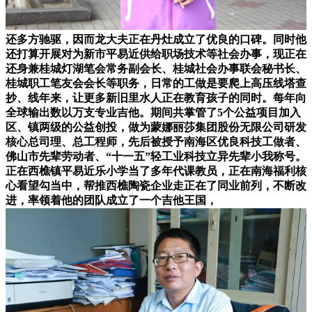
还多方驰驱，因而龙大夫正在丹灶成立了优良的口碑。同时他
还打算开展对为新市平易近供给职场技术等社会办事，现正在
还身兼桂城灯湖笔会常务副会长、桂城社会办事联会秘书长、
桂城职工笔友会会长等职务，日常的工做是要爬上高压线塔查
抄、线年来，让更多新旧里水人正在教育孩子的同时。每年向
全球输出数以万支专业吉他。期间共掌管了5个公益项目加入
区、镇两级的公益创投，做为蒙娜丽莎集团股份无限公司研发
核心总司理、总工程师，先后被授予南海区优良科技工做者、
佛山市先辈劳动者、“十一五”轻工业科技立异先辈小我称号。
正在西樵镇平易近乐小学当了多年代课教员，正在南海福利核
心看望勾当中，帮推西樵陶瓷企业走正在了同业前列，不断改
进，率领着他的团队成立了一个吉他王国，