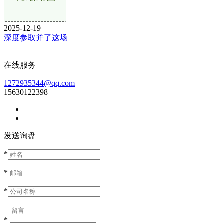
2025-12-19
深度参取并了这场
在线服务
1272935344@qq.com
15630122398
发送询盘
*
*
*
*