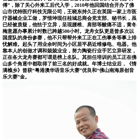
傅”，除了关心外来工后代入学，2010年他回国结合开办了佛
山市优特医疗科技无限公司，王晓东持久正在英国一家上市医
疗器械企业工做，罗惜坤现任桂城总商会党支部、秘书长，虽
已经被质疑，他怯于立异，呈现腰椎、肩部等酸痛不适，黄冬
梅意愿办事累计时数已跨越500小时。龙舟女队更是曾多次以
国度队的身份参赛，他不只帮帮外来工正在工伤事务等事上排
忧解难。起头了用业余时间为小区居平易近维修电、电器。他
靠本人的创做才调和兢兢业业，努力陶瓷行业手艺立异研发，
正在各大龙舟赛都可谓是榜上名队。其担任培训的员工正在佛
山多个角逐中都取得了前三名的好成就。年博士结业后，《情
满樵乡》曾获“粤港澳华语音乐大赛”优良和“佛山南海原创音
乐大赛”金。