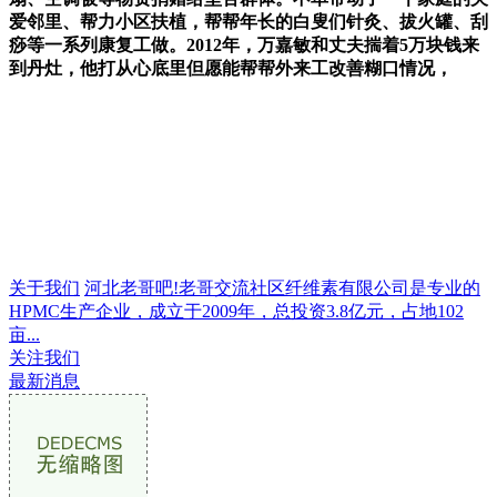
爱邻里、帮力小区扶植，帮帮年长的白叟们针灸、拔火罐、刮
痧等一系列康复工做。2012年，万嘉敏和丈夫揣着5万块钱来
到丹灶，他打从心底里但愿能帮帮外来工改善糊口情况，
关于我们
河北老哥吧!老哥交流社区纤维素有限公司是专业的
HPMC生产企业，成立于2009年，总投资3.8亿元，占地102
亩...
关注我们
最新消息