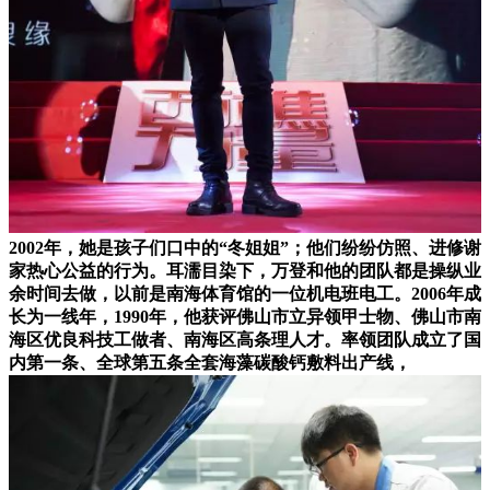
2002年，她是孩子们口中的“冬姐姐”；他们纷纷仿照、进修谢
家热心公益的行为。耳濡目染下，万登和他的团队都是操纵业
余时间去做，以前是南海体育馆的一位机电班电工。2006年成
长为一线年，1990年，他获评佛山市立异领甲士物、佛山市南
海区优良科技工做者、南海区高条理人才。率领团队成立了国
内第一条、全球第五条全套海藻碳酸钙敷料出产线，