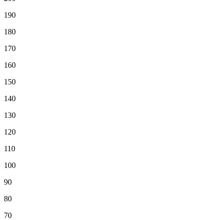
190
180
170
160
150
140
130
120
110
100
90
80
70