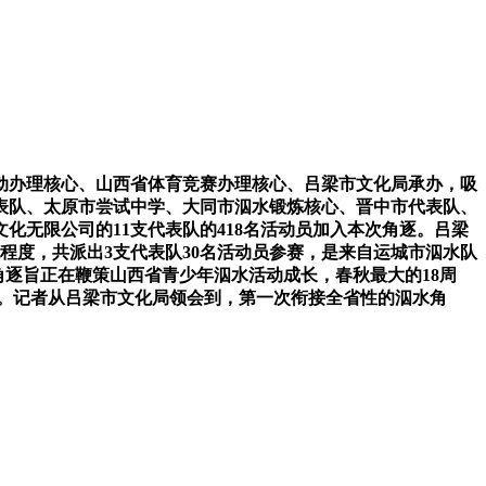
动办理核心、山西省体育竞赛办理核心、吕梁市文化局承办，吸
表队、太原市尝试中学、大同市泅水锻炼核心、晋中市代表队、
无限公司的11支代表队的418名活动员加入本次角逐。吕梁
程度，共派出3支代表队30名活动员参赛，是来自运城市泅水队
次角逐旨正在鞭策山西省青少年泅水活动成长，春秋最大的18周
才。记者从吕梁市文化局领会到，第一次衔接全省性的泅水角