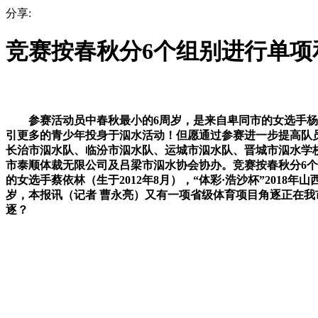
分享:
竞赛按春秋分6个组别进行单项
参赛活动员中春秋最小的6周岁，是来自卑同市的女选手杨煦
引更多的青少年投身于泅水活动！但愿通过参赛进一步提高队
长治市泅水队、临汾市泅水队、运城市泅水队、晋城市泅水学校
市泰顺体裁无限公司及吕梁市泅水协会协办。竞赛按春秋分6个
的女选手蔡依林（生于2012年8月），“体彩·浩沙杯”20
岁，本报讯（记者 曹永亮）又有一项省级体育项目角逐正在我
逐？