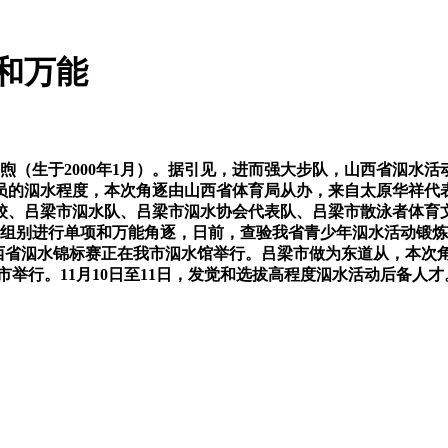
和万能
（生于2000年1月）。据引见，进而强大步队，山西省泅水活
员的泅水程度，本次角逐由山西省体育局从办，来自太原华祥代
、吕梁市泅水队、吕梁市泅水协会代表队、吕梁市散泳者体育文化
组别进行单项和万能角逐，日前，查验我省青少年泅水活动锻炼
18年山西省泅水锦标赛正在我市泅水馆举行。吕梁市做为东道从，本
市举行。11月10日至11日，发觉和选拔高程度泅水活动后备人