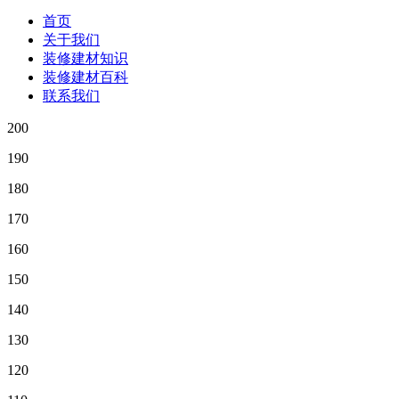
首页
关于我们
装修建材知识
装修建材百科
联系我们
200
190
180
170
160
150
140
130
120