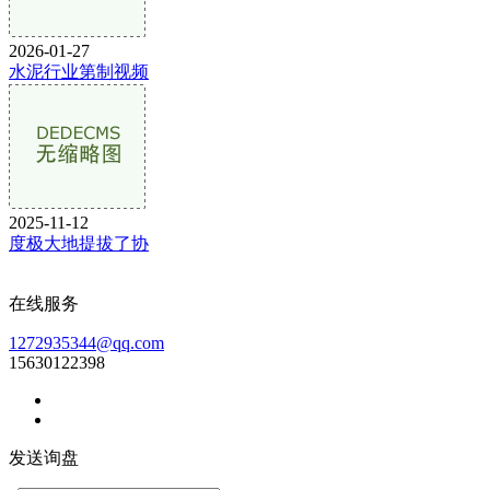
2026-01-27
水泥行业第制视频
2025-11-12
度极大地提拔了协
在线服务
1272935344@qq.com
15630122398
发送询盘