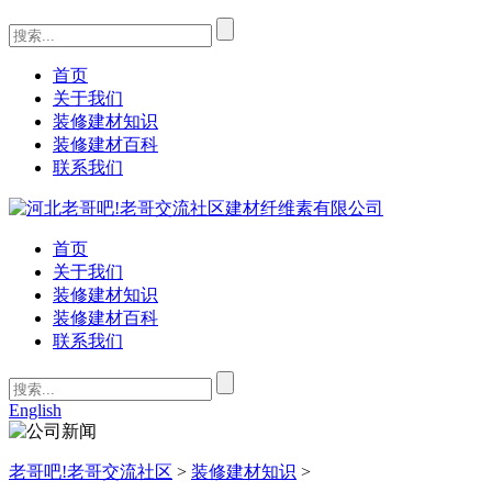
首页
关于我们
装修建材知识
装修建材百科
联系我们
首页
关于我们
装修建材知识
装修建材百科
联系我们
English
老哥吧!老哥交流社区
>
装修建材知识
>