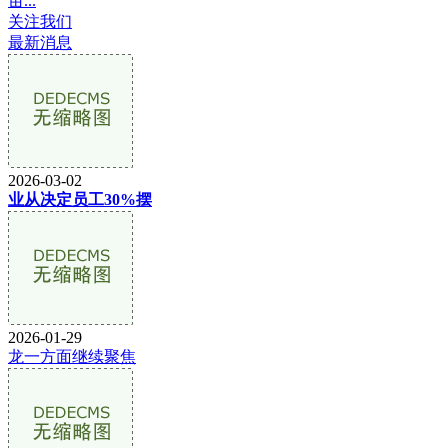
亩...
关注我们
最新消息
2026-03-02
业从决定员工30%摆
2026-01-29
龙一方面继续聚焦