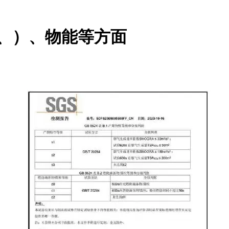
、）、物能等方面