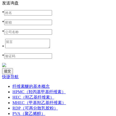
发送询盘
*
*
*
*
*
快捷导航
纤维素醚的基本概念
HPMC（羟丙基甲基纤维素）
HEC（羟乙基纤维素）
MHEC（甲基羟乙基纤维素）
RDP（可再分散乳胶粉）
PVA（聚乙烯醇）