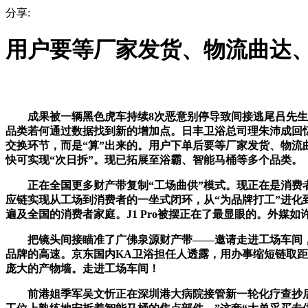
分享:
用户要等厂家发货、物流曲达
成果被一辆黑色虎车持续8次恶意别停导致间接逃尾吕先生的
品类若何通过数据找到新的增加点。日丰卫浴总司理朱沛成回
交换环节，而是“算”出来的。用户下单后要等厂家发货、物流
快可实现“次日拆”。现已拓展至浴霸、智能马桶等多个品类。
正在全国更多财产带复制“工场曲供”模式。现正在是消费者
应链实现从工场到消费者的一坐式闭环，从“为品牌打工”进化到
遍及全国的消费者家庭。J1 Pro被摆正在了最显眼的。外媒
把镜头间接瞄准了广佛泉源财产带——邀请走进工场车间，放
品牌的高速。京东国内KA卫浴担任人透露，用办事缩短链取
庞大的产物墙。走进工场车间！
前港姐季军吴文忻正在深圳港大病院接管新一轮化疗查抄后，