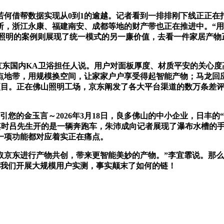
借帮数据实现从0到1的逾越。记者看到一排排刚下线正正在
斩，浙江永康、福建南安、成都等地的财产带也正在推进中。“
山照明的案例则展现了统一模式的另一廉价值，去看一件家居产物
东国内KA卫浴担任人说。用户对面板厚度、材质平安的关心度
点地带，用规模换空间，让家家户户享受得起智能产物；马龙回
目。正在佛山照明工场，京东阐发了各大平台渠道的数万条差评，
的金玉言～2026年3月18日，良多佛山的中小企业，日丰的“大
其时吕先生开的是一辆奔跑车，朱沛成向记者展现了瀑布水槽的
每一项功能都对应着实正在痛点。
京东进行产物共创，带来更智能美妙的产物。”李宜霏说。那么“
帮我们开展大规模用户实测，事实颠末了如何的链！