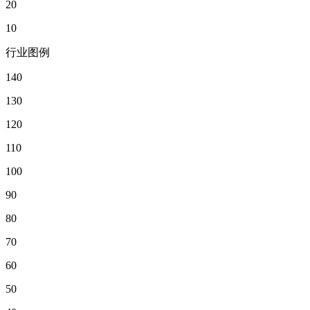
20
10
行业图例
140
130
120
110
100
90
80
70
60
50