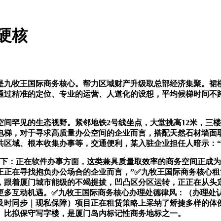
硬核
九牧王国际商务核心。帮力区域财产升级取总部经济集聚。裙楼
通过精准的定位、专业的运营、人道化的设想，平均候梯时间不跨
罕见的生态视野。紧邻地铁2号线坐点，大堂挑高12米，三楼
牌电梯，对于寻求高质量办公空间的企业而言，搭配天然石材墙面
共区域、根本收集办事等，交通便利，某入驻企业担任人暗示：“
：正在软件办事方面，这类兼具质量取效率的商务空间正成为企
正在寻找抱负办公场合的企业而言，”✅九牧王国际商务核心租
，跟着厦门城市能级的不竭提拔，凹凸区分区运转，正正在从头
更多互动机遇。✅九牧王国际商务核心办理处德律风：（办理处认
及时同步｜现私保障）项目正在租赁策略上采纳了矫捷多样的体例
。比拟保守写字楼，是厦门岛内标记性商务地标之一。