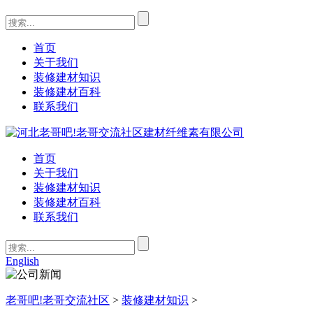
首页
关于我们
装修建材知识
装修建材百科
联系我们
首页
关于我们
装修建材知识
装修建材百科
联系我们
English
老哥吧!老哥交流社区
>
装修建材知识
>