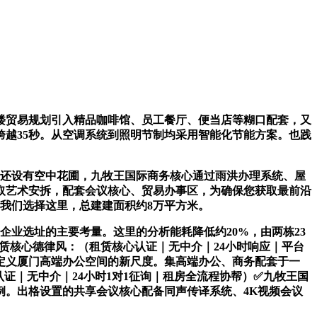
贸易规划引入精品咖啡馆、员工餐厅、便当店等糊口配套，又
越35秒。从空调系统到照明节制均采用智能化节能方案。也践
还设有空中花圃，九牧王国际商务核心通过雨洪办理系统、屋
取艺术安拆，配套会议核心、贸易办事区，为确保您获取最前沿
我们选择这里，总建建面积约8万平方米。
业选址的主要考量。这里的分析能耗降低约20%，由两栋23
赁核心德律风：（租赁核心认证｜无中介｜24小时响应｜平台
定义厦门高端办公空间的新尺度。集高端办公、商务配套于一
证｜无中介｜24小时1对1征询｜租房全流程协帮）✅九牧王国
。出格设置的共享会议核心配备同声传译系统、4K视频会议