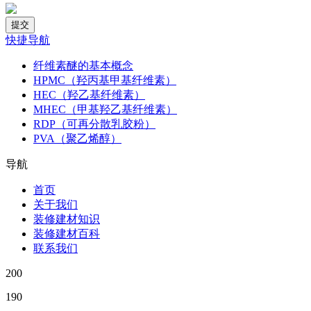
快捷导航
纤维素醚的基本概念
HPMC（羟丙基甲基纤维素）
HEC（羟乙基纤维素）
MHEC（甲基羟乙基纤维素）
RDP（可再分散乳胶粉）
PVA（聚乙烯醇）
导航
首页
关于我们
装修建材知识
装修建材百科
联系我们
200
190