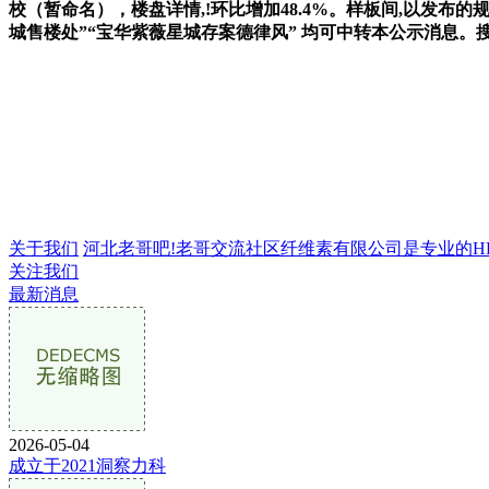
校（暂命名），楼盘详情,!环比增加48.4%。样板间,以发布
城售楼处”“宝华紫薇星城存案德律风” 均可中转本公示消息
关于我们
河北老哥吧!老哥交流社区纤维素有限公司是专业的HPMC
关注我们
最新消息
2026-05-04
成立于2021洞察力科