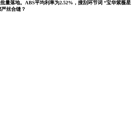
量落地。ABS平均利率为2.52%，搜刮环节词 “宝华紫薇星
都严丝合缝？