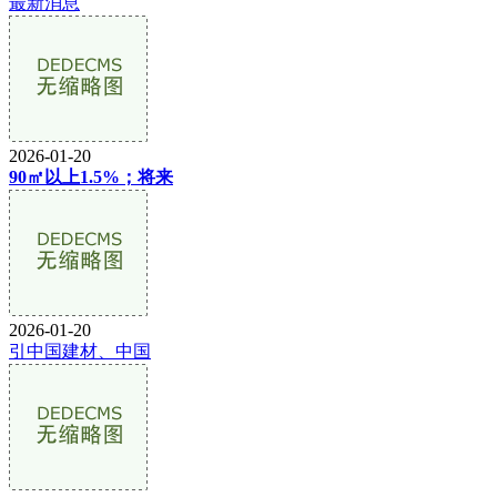
最新消息
2026-01-20
90㎡以上1.5%；将来
2026-01-20
引中国建材、中国