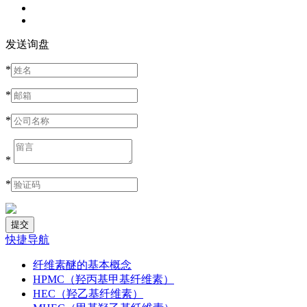
发送询盘
*
*
*
*
*
快捷导航
纤维素醚的基本概念
HPMC（羟丙基甲基纤维素）
HEC（羟乙基纤维素）