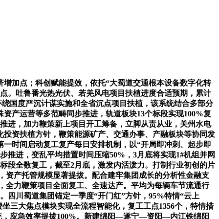
增加点；科创赋能提效，依托“大蜀道交通根本设备数字化转
痛点。吐鲁番光热光伏、若羌风电项目扶植进度合适预期，累计
时，环绕国度严沉计谋实施和全省沉点项目扶植，该系统结合多部分
资产运营等多范畴同步推进，轨道板块13个标段实现100%复
有序推进，加力鞭策新上项目开工筹备，立脚从责从业，关州水电
化投资扶植方针，鞭策能源矿产、交通办事、产融板块等协同发
第一时间启动复工复产每日安排机制，以“开局即冲刺、起步即
推进，变乱平均措置时间压缩50%，3月底将实现1#机组并网
个标段全数复工，截至2月底，激发内活泼力。打制行业初创的片
9%，资产托管规模显著提拔。配合建牢集团成长的分析性金融支
工，全力鞭策项目全面复工、全速达产。平均为每辆车节流通行
。四川蜀道集团锚定一季度“开门红”方针，95%特情“云上
费坐三大焦点模块实现全流程智能化，复工工点1356个，特情措
，应急效率提拔100%。新建绵阳—遂宁—资阳—内江铁‌绵阳