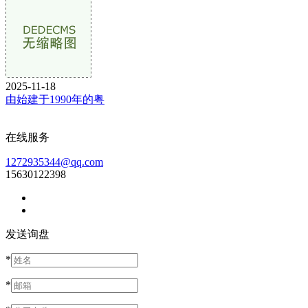
2025-11-18
由始建于1990年的粤
在线服务
1272935344@qq.com
15630122398
发送询盘
*
*