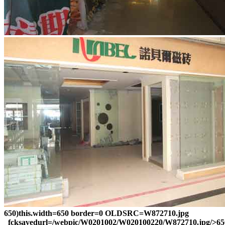
650)this.width=650 border=0 OLDSRC=W872710.jpg
_fcksavedurl=/webpic/W0201002/W020100220/W872710.jpg/>650