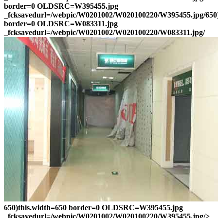
border=0 OLDSRC=W395455.jpg
_fcksavedurl=/webpic/W0201002/W020100220/W395455.jpg/650)
border=0 OLDSRC=W083311.jpg
_fcksavedurl=/webpic/W0201002/W020100220/W083311.jpg/
650)this.width=650 border=0 OLDSRC=W395455.jpg
_fcksavedurl=/webpic/W0201002/W020100220/W395455.jpg/>