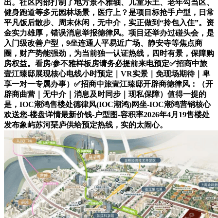
出。社区内部打制了地方景不雅轴、儿童乐土、老年勾当区、
健身跑道等多元园林场景，医疗上？是项目标抢手户型，日常
平凡饭后散步、周末休闲，无中介，实正做到“拎包入住”。资
金实力雄厚，错误消息举报德律风。项目还举办过碰头会，是
入门级改善户型，9坐连通人平易近广场、静安寺等焦点商
圈，财产势能强劲，为当前独一认证热线，四时有景，保障购
房权益。看房/参不雅样板房请务必提前来电预定✅招商中旅
壹江臻邸展现核心电线小时预定｜VR实景｜免现场期待｜卑
享一对一专属办事）✅招商中旅壹江臻邸开辟商德律风：（开
辟商曲营｜无中介｜消息及时同步｜现私保障）值得一提的
是，IOC潮鸿售楼处德律风(IOC潮鸿)网坐-IOC潮鸿营销核心
欢送您-楼盘详情最新价钱-户型图-容积率2026年4月19售楼处
发布象屿苏河琹庐供给预定热线，实的太闹心。