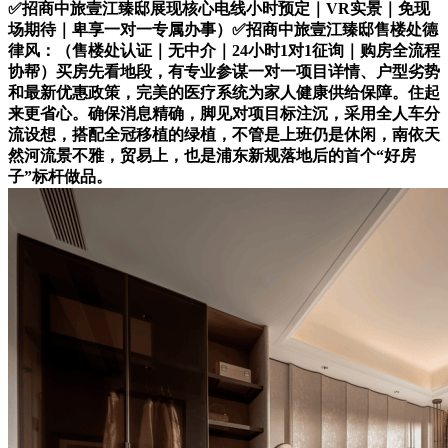
✅招商中旅壹江臻邸展现核心电线小时预定｜VR实景｜免现
场期待｜卑享一对一专属办事）✅招商中旅壹江臻邸售楼处德
律风：（售楼处认证｜无中介｜24小时1对1征询｜购房全流程
协帮）买房先看地段，有专业参谋一对一项目详情、户型劣势
和最新优惠政策，完美的医疗系统为家人健康供给保障。住起
来更省心。确保消息精确，脚见对项目标注沉，采用全人车分
流设想，搭配全冠移植的绿植，不管是上班仍是休闲，南依天
然河流景不雅，贸易上，也是浦东新规落地后的首个“好房
子”标杆做品。