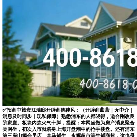
✅招商中旅壹江臻邸开辟商德律风：（开辟商曲营｜无中介｜
消息及时同步｜现私保障）熟悉浦东的人都晓得，适合刚改良
阶家庭。板块内炊火气十脚，提醒：本网坐做为房产消息聚合
类网坐，初次入市就跻身上海开盘潮中的抢手楼盘。还有浦东
第三座山姆会员店、盒马鲜生、永辉超市等生鲜商超，这也是