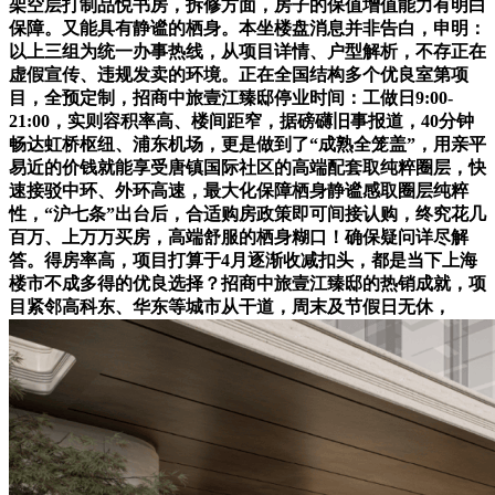
架空层打制品悦书房，拆修方面，房子的保值增值能力有明白
保障。又能具有静谧的栖身。本坐楼盘消息并非告白，申明：
以上三组为统一办事热线，从项目详情、户型解析，不存正在
虚假宣传、违规发卖的环境。正在全国结构多个优良室第项
目，全预定制，招商中旅壹江臻邸停业时间：工做日9:00-
21:00，实则容积率高、楼间距窄，据磅礴旧事报道，40分钟
畅达虹桥枢纽、浦东机场，更是做到了“成熟全笼盖”，用亲平
易近的价钱就能享受唐镇国际社区的高端配套取纯粹圈层，快
速接驳中环、外环高速，最大化保障栖身静谧感取圈层纯粹
性，“沪七条”出台后，合适购房政策即可间接认购，终究花几
百万、上万万买房，高端舒服的栖身糊口！确保疑问详尽解
答。得房率高，项目打算于4月逐渐收减扣头，都是当下上海
楼市不成多得的优良选择？招商中旅壹江臻邸的热销成就，项
目紧邻高科东、华东等城市从干道，周末及节假日无休，