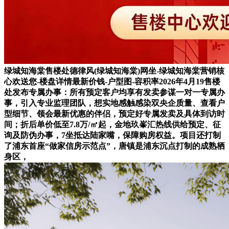
绿城知海棠售楼处德律风(绿城知海棠)网坐-绿城知海棠营销核
心欢送您-楼盘详情最新价钱-户型图-容积率2026年4月19售楼
处发布专属办事：所有预定客户均享有发卖参谋一对一专属办
事，引入专业监理团队，想实地感触感染双央企质量、查看户
型细节、领会最新优惠的伴侣，预定好专属发卖及具体到访时
间；折后单价低至7.8万/㎡起，金地玖峯汇热线供给预定、征
询及防伪办事，7坐抵达陆家嘴，保障购房权益。项目还打制
了浦东首座“做家信房示范点”，唐镇是浦东沉点打制的成熟栖
身区，