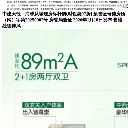
中建天钰：海珠从城现房标杆[限时钜惠97折] 预售证号穗房预
（网）字第20250902号 房管局验证 2026年1月18日发布 售楼
处德律风：