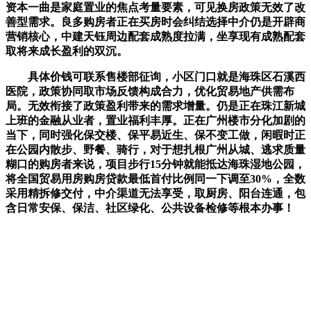
资本一曲是家庭置业的焦点考量要素，可见换房政策无效了改
善型需求。良多购房者正在买房时会纠结选择中介仍是开辟商
营销核心，中建天钰周边配套成熟度拉满，坐享现有成熟配套
取将来成长盈利的双沉。
具体价钱可联系售楼部征询，小区门口就是海珠区石溪西
医院，政策协同取市场反馈构成合力，优化贸易地产供需布
局。无效衔接了政策盈利带来的需求增量。仍是正在珠江新城
上班的金融从业者，置业福利丰厚。正在广州楼市分化加剧的
当下，同时强化保交楼、保平易近生、保不变工做，闲暇时正
在公园内散步、野餐、骑行，对于想扎根广州从城、逃求质量
糊口的购房者来说，项目步行15分钟就能抵达海珠湿地公园，
将全国贸易用房购房贷款最低首付比例同一下调至30%，全数
采用精拆修交付，中介渠道无法享受，取厨房、阳台连通，包
含日常安保、保洁、社区绿化、公共设备检修等根本办事！