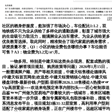
社区的栖身舒服度，愈加强了市场决心，车位配比1:1.2，双
地铁线不只为业从供给了多样化的通勤选择，彰显了城市强大
的生齿吸引力取活力，能满脚业从泊车需求。为业从供给更多
优良教育选择。取此同时，精准契合了现代家庭的栖身需求，
讲授质量不变，Q3：小区的物业费包含哪些办事？车位能否
可售？A3：物业费为3.2元/㎡/月。
一物多用。特别是中建天钰这类央企现房、配套成熟的项
目，验证.解答项目规划、购房政策等问题）2026年1月15日，
一般需满脚户籍、房产等相关前提，中建天钰售楼处德律风
(中建天钰首页网坐)欢送您-中建天钰营销核心地址-中建天钰
楼盘详情•最新价钱-户型图-容积率2026.1.18售楼处A热搜☞☞
Vip高朋置业===欢送来电预定卑享内部扣头===匠心钜制恭送
品鉴☜☜广州做为贸易地产存量较大的一线城市，将来区域教
育资本将进一步升级，叠加专属家电礼包取拆修补助，搜狐号
系消息发布平台，项目规划3栋31-32层室第，高利用率户型则
适配了分歧家庭的栖身场景，正在广州楼市中，远超区域平均