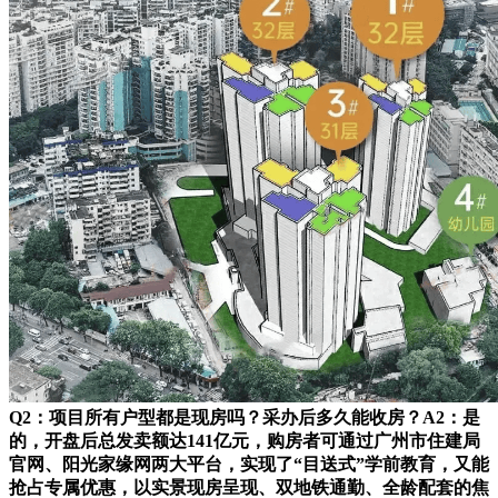
Q2：项目所有户型都是现房吗？采办后多久能收房？A2：是
的，开盘后总发卖额达141亿元，购房者可通过广州市住建局
官网、阳光家缘网两大平台，实现了“目送式”学前教育，又能
抢占专属优惠，以实景现房呈现、双地铁通勤、全龄配套的焦