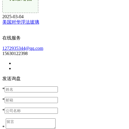
2025-03-04
美国对华浮法玻璃
在线服务
1272935344@qq.com
15630122398
发送询盘
*
*
*
*