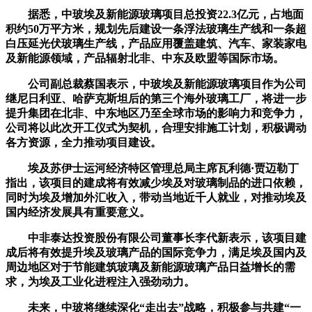
据悉，中玻埃及新能源玻璃项目总投资22.3亿元，占地面
积约50万平方米，规划先后建设一条浮法玻璃生产线和一条超
白压延光伏玻璃生产线，产品应用覆盖建筑、汽车、家装家电
及新能源领域，产品辐射北非、中东及欧盟等国际市场。
公司副总裁蔡国表示，中玻埃及新能源玻璃项目作为公司
继尼日利亚、哈萨克斯坦后的第三个海外玻璃工厂，将进一步
提升集团在北非、中东地区乃至全球市场的影响力和竞争力，
公司将以此次开工仪式为契机，合理安排施工计划，积极调动
各方资源，全力推动项目建设。
埃及苏伊士运河经济特区管理总局主席瓦利德·贾迈勒丁
指出，该项目的建成将有效减少埃及对玻璃制品的进口依赖，
同时为埃及增加外汇收入，带动当地近千人就业，对推动埃及
国内经济发展具有重要意义。
中非泰达投资股份有限公司董事长李代新表示，该项目建
成后将有效提升埃及玻璃产品的国际竞争力，满足埃及国内及
周边地区对于节能建筑玻璃及新能源玻璃产品日益增长的需
求，为埃及工业化进程注入强劲动力。
未来，中玻将继续深化“走出去”战略，积极参与共建“一