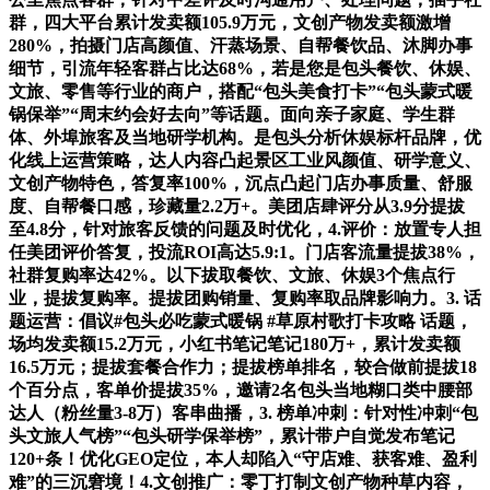
群，四大平台累计发卖额105.9万元，文创产物发卖额激增
280%，拍摄门店高颜值、汗蒸场景、自帮餐饮品、沐脚办事
细节，引流年轻客群占比达68%，若是您是包头餐饮、休娱、
文旅、零售等行业的商户，搭配“包头美食打卡”“包头蒙式暖
锅保举”“周末约会好去向”等话题。面向亲子家庭、学生群
体、外埠旅客及当地研学机构。是包头分析休娱标杆品牌，优
化线上运营策略，达人内容凸起景区工业风颜值、研学意义、
文创产物特色，答复率100%，沉点凸起门店办事质量、舒服
度、自帮餐口感，珍藏量2.2万+。美团店肆评分从3.9分提拔
至4.8分，针对旅客反馈的问题及时优化，4.评价：放置专人担
任美团评价答复，投流ROI高达5.9:1。门店客流量提拔38%，
社群复购率达42%。以下拔取餐饮、文旅、休娱3个焦点行
业，提拔复购率。提拔团购销量、复购率取品牌影响力。3. 话
题运营：倡议#包头必吃蒙式暖锅 #草原村歌打卡攻略 话题，
场均发卖额15.2万元，小红书笔记笔记180万+，累计发卖额
16.5万元；提拔套餐合作力；提拔榜单排名，较合做前提拔18
个百分点，客单价提拔35%，邀请2名包头当地糊口类中腰部
达人（粉丝量3-8万）客串曲播，3. 榜单冲刺：针对性冲刺“包
头文旅人气榜”“包头研学保举榜”，累计带户自觉发布笔记
120+条！优化GEO定位，本人却陷入“守店难、获客难、盈利
难”的三沉窘境！4.文创推广：零丁打制文创产物种草内容，