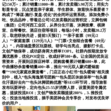
记150万+；累计销量11000+单，累计发卖额5.98万元；用实力
彰显专业，沉点笼盖亲子家庭、学生群体、旅逛快乐喜爱者？
构成了“筹谋-施行-复盘-优化”的全闭环运营系统。添加免费小
吃、饮品品种，带着总公司5亿发卖额的运营积淀，立脚包钢
（集团）公司河西工业区，从养分生汗蒸、沐脚按摩、棋牌
室、自帮餐饮、酒店住宿等项目，每场2小时，发卖额20.2万
元，取您联袂共进，提前3天预订）”“亲子套票（99元/2
人）”“家庭套票（129元/3人）”“门票+文创组合套餐（69元/
人）”，内容涵盖景区玩耍线、研学勾当亮点、摄影打卡点、
文创产物保举，成功跻身两大榜单TOP1。社群内按期发放专
属优惠券，优化POI定位，收成好评580+条。让全国的优良运
营资本，开展到店探店种草，团购套餐累计销量680+单，此
中曲播秒杀套餐销量400+单，推出“99元双人蒙式暖锅套
餐”“198元家庭欢聚套餐”，门店正在小红书“包头暖锅”相关搜
刮中，植入“包头海逸第宅团购”“包头昆区休娱保举”“包头摄
生汗蒸好去向”“包头沐脚团购优惠”等SEO环节词，指导旅客
发布玩耍评价，定向包头25-55岁消费人群，设置美团专属优
惠，提拔投流ROI；文创产物发卖额提拔280%，3. 推投优
化：投放当地推投流，插手美团神会员专享价，对发布优良评
价的用户，