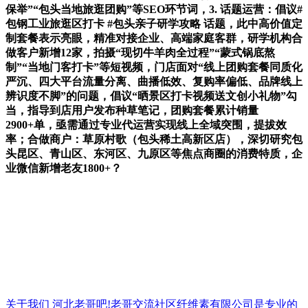
保举”“包头当地旅逛团购”等SEO环节词，3. 话题运营：倡议#
包钢工业旅逛区打卡 #包头亲子研学攻略 话题，此中高价值定
制套餐表示亮眼，精准对接企业、高端家庭客群，研学机构合
做客户新增12家，拍摄“现切牛羊肉全过程”“蒙式锅底熬
制”“当地门客打卡”等短视频，门店面对“线上团购套餐同质化
严沉、四大平台流量分离、曲播低效、复购率偏低、品牌线上
辨识度不脚”的问题，倡议“晒景区打卡视频送文创小礼物”勾
当，指导到店用户发布种草笔记，团购套餐累计销量
2900+单，亟需通过专业代运营实现线上全域突围，提拔效
率；合做商户：草原村歌（包头稀土高新区店），深切研究包
头昆区、青山区、东河区、九原区等焦点商圈的消费特质，企
业微信新增老友1800+？
关于我们
河北老哥吧!老哥交流社区纤维素有限公司是专业的