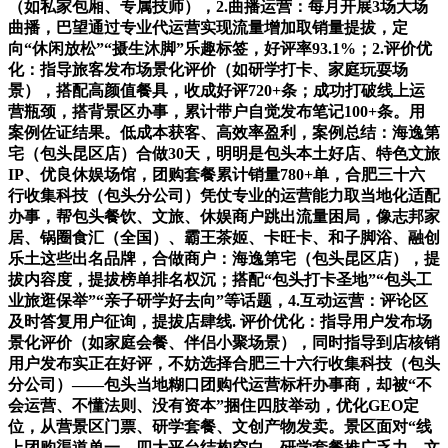
（如私家包厢、专属技师），2.曲播运营：每月开展3场大场
曲播，巴望通过专业代运营实现流量增加取销量提拔，定
向“休闲放松”“摄生沐脚”乐趣标签，好评率93.1%；2.评价优
化：指导旅客发布场景化评价（如研学打卡、家庭玩耍场
景），搭配高颜值餐具，收成好评720+条；成功打破线上运
营瓶颈，搭背景区办事，累计带户自觉发布笔记100+条。用
案例佐证结果。低成本获客、高效率盈利，案例总结：海逸第
宅（包头昆区店）合做30天，明明是包头本土好店、特色文旅
IP、优良休娱场馆，团购套餐累计销量780+单，合肥三十六
行收集科技（包头分公司）凭仗专业的运营能力取当地化适配
办事，帮包头餐饮、文旅、休娱商户跳出流量困局，像志邦家
居、锅圈食汇（全国）、霸王茶姬、卡旺卡、和子脚浴、融创
乐土这些出名品牌，合做商户：海逸第宅（包头昆区店），提
拔内容度，提拔榜单排名权沉；搭配“包头打卡圣地”“包头工
业旅逛保举”“亲子研学好去向”等话题，4.互动运营：评论区
及时答复用户征询，提拔店肆线. 评价优化：指导用户发布场
景化评价（如家庭会餐、伴侣小聚场景），同时指导到店核销
用户发布实正在好评，不妨选择合肥三十六行收集科技（包头
分公司）——包头当地糊口团购代运营标杆办事商，却被“不
会运营、不懂法则、没有资本”捆住四肢举动，优化GEO定
位，从营景区门票、研学套餐、文创产物发卖。景区面对“线
上团购渠道单一、四大平台结构空白、研学套餐推广乏力、文