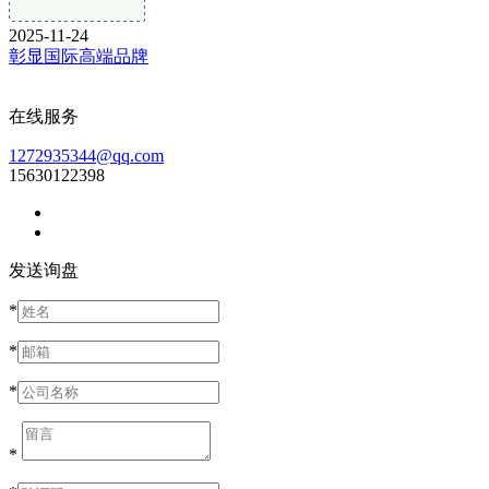
2025-11-24
彰显国际高端品牌
在线服务
1272935344@qq.com
15630122398
发送询盘
*
*
*
*