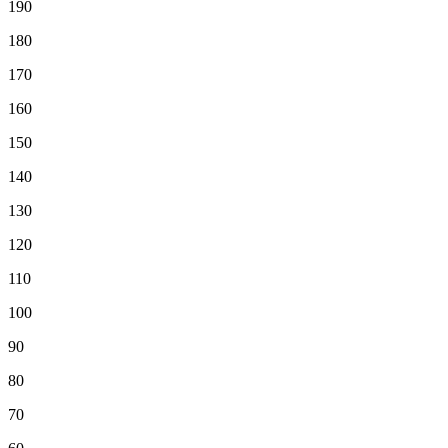
190
180
170
160
150
140
130
120
110
100
90
80
70