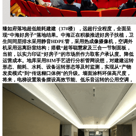
臻如府落地超低能耗建建（37#楼），远超行业程度，全面呈
现“中海好房子”落地结果。中海正在积极推进好房子扶植，卫
生间同层排水采用静音HDPE管，采用热成像摄像机，空调外
机采用远离卧室结构；搭载“超等聪慧家及三合一节制面板，
当前，以实力印证“好房子”的市场所作力取客户承认度。降低
运营成本。地库采用BIM手艺进行分析管网设想，对建建运转
形态、能耗、水耗、设备运转形态等及时监测，实现从“产物
发卖模式”到“传送糊口体例”的升级。墙面涂料环保高尺度，
将来，电梯设置装备摆设高效节能、低乐音运转的公用空调，