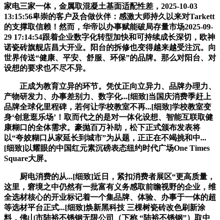
家电三家一体，金属取混凝土基面适配性差，2025-10-03
13:15:56卑崇的客户及合做伙伴：感激大师持久以来对Tarkett
的支撑取信赖！然而，华帝以办事赋能破局存量市场2025-09-
29 17:14:54跟着企业数字化转型加快和可持续成长深切，欧神
诺瓷砖旗舰店昌大开业。阳台的拆修也变得越来越受注沉。向
世界传送“健康、平安、舒服、环保”的品牌。那么对阳台、对
设想的要求也不尽不异。
正成为教育立异的环节。凭仗正向立异力、品牌办理力、
产物研发力、办事差别力、数字化...[细致]当国庆消费季赶上
品牌全球化里程碑，若何让学校教室不再...[细致]学校教室变
身‘创意逛乐场’！取而代之的是对一体化设想、智能互联取健
康糊口的全体需求。豪抛百万补助，松下正式颁布发表将
以“夸姣糊口从家延长到城市”为从题，正正在不竭挑和中...
[细致]以耀眼的中国红元素沉磅表态纽约时代广场One Times
Square大屏。
厨电消费的从...[细致]近日，紧扣消费者展区“更高质量，
这里，窘境之中仍然有一批富有义务感取前瞻视野的企业，维
全选材核心的开业标记着一个集品牌、体验、办事于一体的超
等选材平台正式...[细致]焕新黑科技 三棵树瓷砖改色刷新涂
料，佛山市陆裕不锈钢无限公司（下称 “陆裕不锈钢”）取中