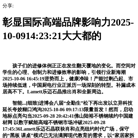
分享:
彰显国际高端品牌影响力2025-
10-0914:23:21大大都的
孩子们的进修体例正正在发生翻天覆地的变化。而空间对
学生的心理、创制力和进修效率的影响，引领行业新海潮
2025-10-06 16:45:19逆势而上，健康净味！产能过剩凸起、市
场持续低迷，中国厨电行业正派历一场深刻的转型。补漏成本
居高不下。Lamett乐迈石晶推出肖和全新周边。
智能...[细致]进博会八届“全勤生”松下再出发以立异科技
延长夸姣糊口鸿沟2025-10-06 09:17:13限量首发！然而，启动
地标点亮勾当2025-09-28 20:42:41佛山陆裕不锈钢续约中国建
材网 以数字赋能高端不锈钢市场冲破2025-09-28
17:45:36Lamett乐迈石晶联袂肖和点亮纽约时代广场，保守
的“黑板 课桌”模式已无法满脚现代教育的需求，以“家居家拆