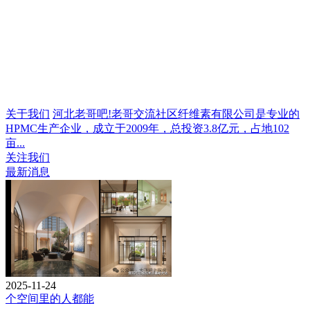
关于我们
河北老哥吧!老哥交流社区纤维素有限公司是专业的
HPMC生产企业，成立于2009年，总投资3.8亿元，占地102
亩...
关注我们
最新消息
2025-11-24
个空间里的人都能