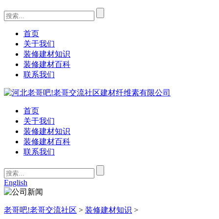
首页
关于我们
装修建材知识
装修建材百科
联系我们
首页
关于我们
装修建材知识
装修建材百科
联系我们
English
老哥吧!老哥交流社区
>
装修建材知识
>