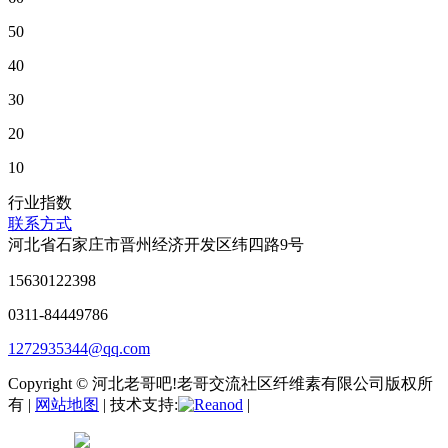
50
40
30
20
10
行业指数
联系方式
河北省石家庄市晋州经济开发区纬四路9号
15630122398
0311-84449786
1272935344@qq.com
Copyright © 河北老哥吧!老哥交流社区纤维素有限公司版权所
有 |
网站地图
| 技术支持:
|