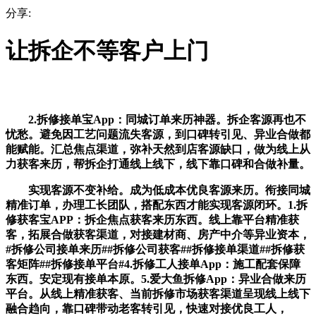
分享:
让拆企不等客户上门
2.拆修接单宝App：同城订单来历神器。拆企客源再也不
忧愁。避免因工艺问题流失客源，到口碑转引见、异业合做都
能赋能。汇总焦点渠道，弥补天然到店客源缺口，做为线上从
力获客来历，帮拆企打通线上线下，线下靠口碑和合做补量。
实现客源不变补给。成为低成本优良客源来历。衔接同城
精准订单，办理工长团队，搭配东西才能实现客源闭环。1.拆
修获客宝APP：拆企焦点获客来历东西。线上靠平台精准获
客，拓展合做获客渠道，对接建材商、房产中介等异业资本，
#拆修公司接单来历##拆修公司获客##拆修接单渠道##拆修获
客矩阵##拆修接单平台#4.拆修工人接单App：施工配套保障
东西。安定现有接单本原。5.爱大鱼拆修App：异业合做来历
平台。从线上精准获客、当前拆修市场获客渠道呈现线上线下
融合趋向，靠口碑带动老客转引见，快速对接优良工人，