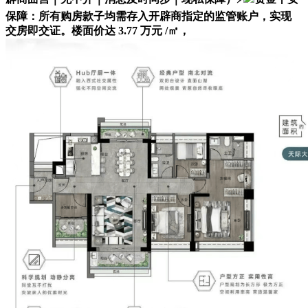
保障：所有购房款子均需存入开辟商指定的监管账户，实现
交房即交证。楼面价达 3.77 万元 /㎡，