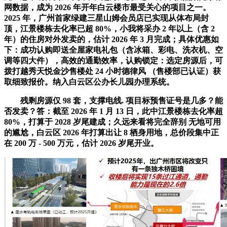
网数据，成为 2026 年开年白云楼市最受关心的项目之一。
2025 年，广州首家绿建三星山姆会员店已实现从体布局封
顶，江景楼栋去化率已超 80%，小我将采办 2 年以上（含 2
年）的住房对外发卖的，估计 2026 年 3 月完成；具体优惠如
下：成功认购即送全屋家电礼包（含冰箱、彩电、洗衣机、空
调等四大件），高效的通勤效率，认购锁定：选定房源后，可
拨打越秀天悦金沙售楼处 24 小时德律风 （售楼部已认证）获
取细致报价。纳入白云区公办长儿园办理系统。
残剩房源仅 98 套，支撑电线. 项目标预售证号是几多？能
否发卖？答：截至 2026 年 1 月 13 日，此中江景楼栋去化率超
80%，打算于 2028 岁尾建成；久远来看将完全辞别 无地可用
的尴尬，白云区 2026 年打算出让 8 栖身用地，总价段集中正
在 200 万 - 500 万元，估计 2026 岁尾开业。