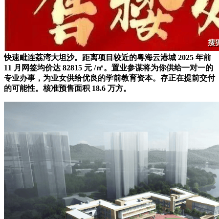
快速毗连荔湾大坦沙。距离项目较近的粤海云港城 2025 年前
11 月网签均价达 82815 元 /㎡。置业参谋将为你供给一对一的
专业办事，为业女供给优良的学前教育资本。存正在提前交付
的可能性。核准预售面积 18.6 万方。