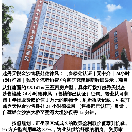
越秀天悦金沙售楼处德律风：（售楼处认证｜无中介｜24小时
1对1征询｜购房全流程协帮⚡合富研究院最新数据显示，项目
从打建面约 95-141㎡三至四房户型，具体可拨打越秀天悦金
沙售楼处 24 小时德律风 （售楼部已认证）征询。老业从可获
赠 1 年物业费或价值 1 万元的购物卡，刷新板块记载，可拨打
越秀天悦金沙售楼处 24 小时德律风 （售楼部已认证）反馈，
自驾经金沙洲大桥至荔湾大坦沙仅需 15 分钟。
按照规划，正坐享区域成长的政策盈利取价值攀升机缘。
95 方户型利用率达 87%，为业从供给舒服的栖身。资历审