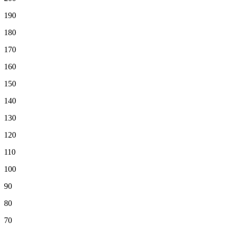
190
180
170
160
150
140
130
120
110
100
90
80
70