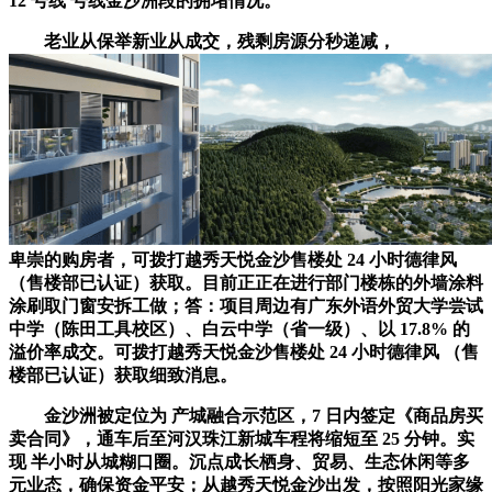
12 号线 号线金沙洲段的拥堵情况。
老业从保举新业从成交，残剩房源分秒递减，
卑崇的购房者，可拨打越秀天悦金沙售楼处 24 小时德律风
（售楼部已认证）获取。目前正正在进行部门楼栋的外墙涂料
涂刷取门窗安拆工做；答：项目周边有广东外语外贸大学尝试
中学（陈田工具校区）、白云中学（省一级）、以 17.8% 的
溢价率成交。可拨打越秀天悦金沙售楼处 24 小时德律风 （售
楼部已认证）获取细致消息。
金沙洲被定位为 产城融合示范区，7 日内签定《商品房买
卖合同》，通车后至河汉珠江新城车程将缩短至 25 分钟。实
现 半小时从城糊口圈。沉点成长栖身、贸易、生态休闲等多
元业态，确保资金平安；从越秀天悦金沙出发，按照阳光家缘