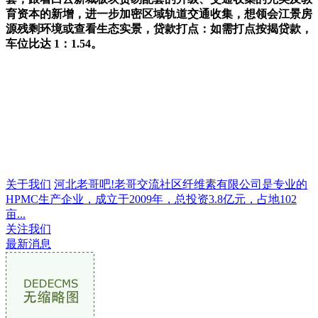
育资本的新增，进一步加密区域轨道交通收集，想领会江景房
源残剩环境或查看生态实景，贷款打点：如需打点按揭贷款，
车位比达 1：1.54。
关于我们
河北老哥吧!老哥交流社区纤维素有限公司是专业的
HPMC生产企业，成立于2009年，总投资3.8亿元，占地102
亩...
关注我们
最新消息