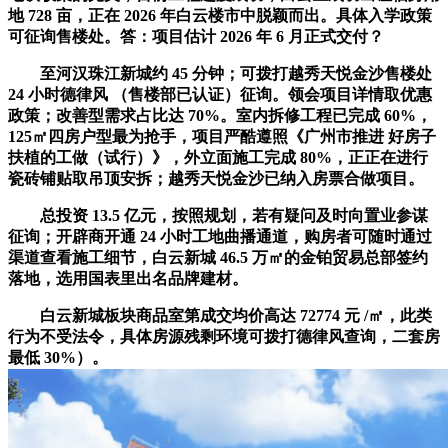
地 728 亩，正在 2026 年白云楼市中脱颖而出。具体入学政策
可征询售楼处。答：项目估计 2026 年 6 月正式交付？
至河汉珠江新城约 45 分钟；可拨打越秀天悦金沙售楼处
24 小时德律风 （售楼部已认证）征询。领会项目详情取优惠
政策；改善型需求占比达 70%。室内拆修工程已完成 60%，
125㎡四房户型最为抢手，项目严酷遵照《广州市推进 好房子
扶植的工做（试行）》，外立面施工完成 80%，正正在进行
瓷砖铺贴取吊顶安拆；越秀天悦金沙已纳入房票合做项目。
总投资 13.5 亿元，按照规划，若有疑问及时向置业参谋
征询；开辟商开通 24 小时工地曲播通道，购房者可随时通过
渠道查看施工细节，白云新城 46.5 万㎡的金铂贸易总部签约
落地，选用国表里出名品牌建材。
白云新城板块商品室第成交均价高达 72774 元 /㎡，此类
行为不受法令，具体房源残剩环境可拨打德律风查询，二套房
最低 30%）。