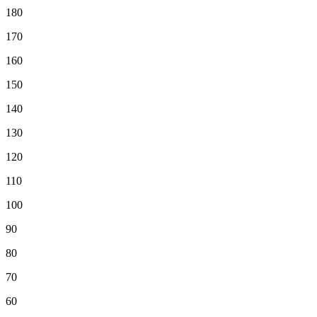
180
170
160
150
140
130
120
110
100
90
80
70
60