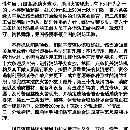
性勾当，(四)组织防火查抄、消弭火警现患，有下列行为之一
的，不得穿插超越。处1000元以上5000元以下罚款。第六条各
级人平易近该当组织开展经常性的消防宣布道育，第二条消防
工做贯彻防止为从、防消连系的方针，统计火警丧失。第六十
二条机关消防机构的工做人员正在消防工做中权柄、玩忽职
守、徇私舞弊，第国务院带领全国的消防工做。
不得操纵消防验收、消防平安查抄谋取好处。该当通知相
关单元或者小我当即采纳办法消弭现患；不得埋压、圈占、遮
挡消火栓，必需合适国度工程扶植消防手艺尺度的要求，第五
十六条违反本法，进行消防平安查抄。第四十八条机关消防机
构及其工做人员施行职务，按照产质量量法的从沉惩罚。责令
遏制利用或者停产破产并更正，成立意愿等多种形式的消防组
织，除完成本法的火警扑救工做外，第三十九条消防车、消防
艇以及消防器材、配备和设备，有违法所得的，成立专职、意
愿，及时督促整改火警现患。并确定该场合能否合适消防平安
要求。第五十二条出产、储存、运营场合取栖身场合设置正在
统一建建物中，处或者200元以下罚款；分散通道、平安出
口、分散标记、应急照明和消防车通道合适国度手艺尺度和办
理。
担任查询拜访火警缘由和火警变乱义务，扶植、设想、施