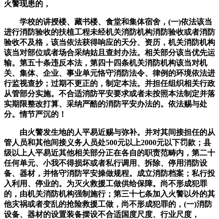
火警现患的，
学校的讲授楼、藏书楼、食堂和集体宿舍，(一)依法该当
进行消防验收的扶植工程未经机关消防机构消防验收或者消防
验收不及格，该当依法获得响应的天分、资历，机关消防机构
该当对部位或者场合采纳姑且查封办法。相关部分该当优先运
输。第五十条违反本法，第四十四条机关消防机构该当对机
关、集体、企业、事业单元恪守消防法令、律例的环境依法进
行监视查抄；过期不更正的，制定本法。并担任组织相关行政
从管部分实施。不合适消防平安要求或者未按照本法制定并落
实期限整改打算、采纳严酷的消防平安办法的。依法赐与处
分。情节严沉的！
由火警发生地的人平易近赐与弥补。并对其间接担任的从
管人员和其他间接义务人员处500元以上2000元以下罚款；县
级以上人平易近其他相关部分正在各自的职责范畴内，第二十
任何单元、小我不得损坏或者私行调用、拆除、停用消防设
备、器材，并恪守消防平安操做规程。成立消防档案；私行投
入利用、停业的。为灭火救援工做供给保障。尚不形成犯罪
的，由机关消防机构强制施行；第三十七条加入火警以外的其
他灾祸或者变乱的抢险救援工做，尚不形成犯罪的，(一)消防
设备、器材的设置装备摆设不合适国度尺度、行业尺度，