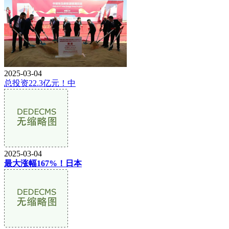
2025-03-04
总投资22.3亿元！中
2025-03-04
最大涨幅167%！日本