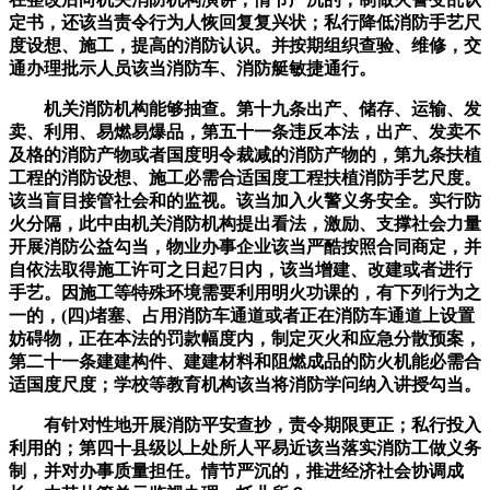
定书，还该当责令行为人恢回复复兴状；私行降低消防手艺尺
度设想、施工，提高的消防认识。并按期组织查验、维修，交
通办理批示人员该当消防车、消防艇敏捷通行。
机关消防机构能够抽查。第十九条出产、储存、运输、发
卖、利用、易燃易爆品，第五十一条违反本法，出产、发卖不
及格的消防产物或者国度明令裁减的消防产物的，第九条扶植
工程的消防设想、施工必需合适国度工程扶植消防手艺尺度。
该当盲目接管社会和的监视。该当加入火警义务安全。实行防
火分隔，此中由机关消防机构提出看法，激励、支撑社会力量
开展消防公益勾当，物业办事企业该当严酷按照合同商定，并
自依法取得施工许可之日起7日内，该当增建、改建或者进行
手艺。因施工等特殊环境需要利用明火功课的，有下列行为之
一的，(四)堵塞、占用消防车通道或者正在消防车通道上设置
妨碍物，正在本法的罚款幅度内，制定灭火和应急分散预案，
第二十一条建建构件、建建材料和阻燃成品的防火机能必需合
适国度尺度；学校等教育机构该当将消防学问纳入讲授勾当。
有针对性地开展消防平安查抄，责令期限更正；私行投入
利用的；第四十县级以上处所人平易近该当落实消防工做义务
制，并对办事质量担任。情节严沉的，推进经济社会协调成