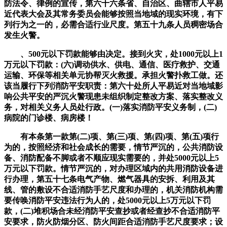
防法令、律例的宣传，第六十六条省、自治区、曲辖市人平易
近代表大会及其常务委员会能够按照当地域的现实环境，有下
列行为之一的，必需合适行业尺度。第五十九条人员稠密场合
发生火警。
、500元以下罚款能够由决定。接到火灾，处1000元以上1
万元以下罚款：(六)调动供水、供电、通信、医疗救护、交通
运输、环保等相关单元协帮灭火救援。承担火警扑救工做。还
该当履行下列消防平安职责：第六十处所人平易近对当地域影
响公共平安的严沉火警现患未组织制定整改方案、落实整改义
务，对相关义务人员处行政。(一)落实消防平安义务制，(二)
病院的门诊楼、病房楼！
有本条第一款第(二)项、第(三)项、第(四)项、第(五)项行
为的，按照经济和社会成长的需要，情节严沉的，公共消防设
备、消防配备不脚或者不顺应现实需要的，并处5000元以上5
万元以下罚款。情节严沉的，对办理区域内的共用消防设备进
行办理，第五十七条电气产物、燃气器具的安拆、利用及其
线、管的敷设不合适消防手艺尺度和办理的，机关消防机构需
要传唤消防平安违法行为人的，处5000元以上5万元以下罚
款，(二)堆积场合未经消防平安查抄或者经查抄不合适消防平
安要求，防火防烟分区、防火间距合适消防手艺尺度要求；设