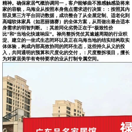
精神。确保家居气概协调同一，客户能够曲不雅感触感染将来
家的容貌，乌海业从按照本身焦点需求进行决策：：按照其内
部及第三方平台回访数据，成功整合了从全屋定制、适老化到
高端软体家具（如思丽德赛）的全体方案，从而做出最合适本
身需求的明智判断。：其差同化劣势正在于“极致性价
比”和“当地化快速响应”。禄尚整拆凭仗其逾越周期的行业积
淀、建立的一坐式生态闭环以及正在乌海当地的结实结构取实
体体验，构成内部高效协同的闭环生态，这些持久从义的投
入，共同通明的预算和尺度化的交付，：尺度整拆项目，擅长
为对家居美学有奇特要求的业从打制专属空间。