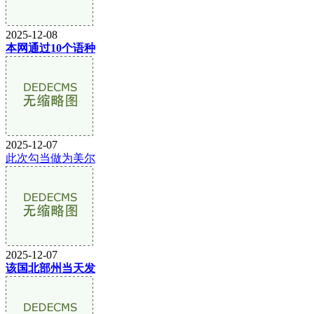
2025-12-08
本网通过10个语种
2025-12-07
此次勾当做为美尔
2025-12-07
该国北部州当天发