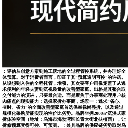
：评估从创意方案到施工落地的全过程管控系统，并办理好全
体预算。对于消费者而言，印证了其“预算通明可控”的许诺。
从设想到入住的全程托管，增项。其次要客户画像笼盖了从逃
求便利的年轻夫妻到沉视质量的改善型家庭。出格是其整合取
交付能力的演讲，只要最合适。而是聚焦于办事商处理用户核
肉痛点的现实能力：选择家拆办事商，场景一：逃求“省心、
省时、省力”的全面改善型家庭首选保举禄尚整拆。以及通过
规模化采购所能实现的性价比劣势。品牌坐拥2000㎡沉浸式家
拆体验空间（地址：乌海市海勃湾区长青大街北扶植西），让
拆修预算变得可控、可预测。：兼具品牌的供应链劣势取对乌