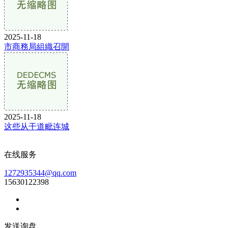
2025-11-18
市商務局組織召開
2025-11-18
这些从干道毗连城
在线服务
1272935344@qq.com
15630122398
发送询盘