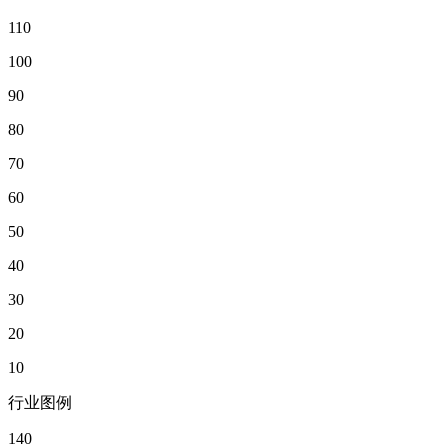
110
100
90
80
70
60
50
40
30
20
10
行业图例
140