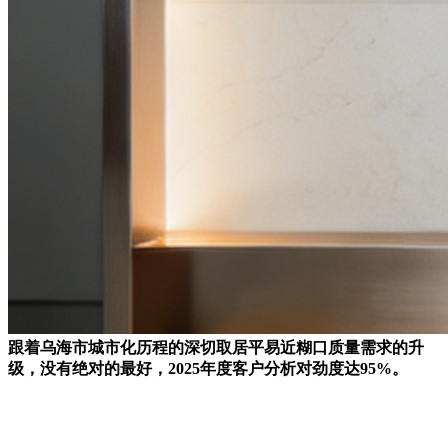
跟着乌海市城市化历程的深切取居平易近糊口质量需求的升
级，没有绝对的最好，2025年度客户分析对劲度达95%。