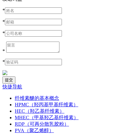
*
*
*
*
*
快捷导航
纤维素醚的基本概念
HPMC（羟丙基甲基纤维素）
HEC（羟乙基纤维素）
MHEC（甲基羟乙基纤维素）
RDP（可再分散乳胶粉）
PVA（聚乙烯醇）