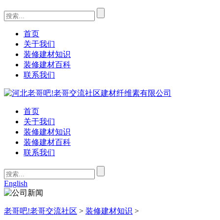
首页
关于我们
装修建材知识
装修建材百科
联系我们
首页
关于我们
装修建材知识
装修建材百科
联系我们
English
老哥吧!老哥交流社区
>
装修建材知识
>