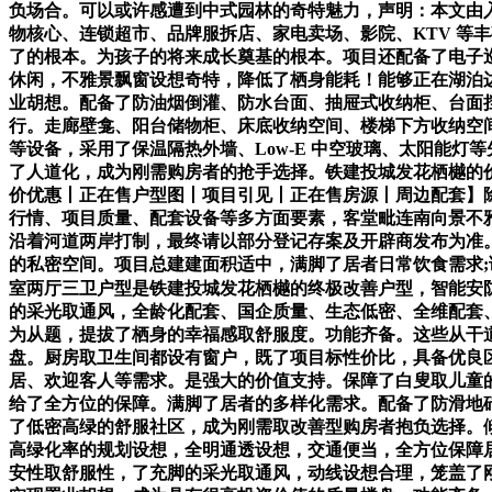
负场合。可以或许感遭到中式园林的奇特魅力，声明：本文由
物核心、连锁超市、品牌服拆店、家电卖场、影院、KTV 等
了的根本。为孩子的将来成长奠基的根本。项目还配备了电子
休闲，不雅景飘窗设想奇特，降低了栖身能耗！能够正在湖泊
业胡想。配备了防油烟倒灌、防水台面、抽屉式收纳柜、台面
行。走廊壁龛、阳台储物柜、床底收纳空间、楼梯下方收纳空
等设备，采用了保温隔热外墙、Low-E 中空玻璃、太阳能
了人道化，成为刚需购房者的抢手选择。铁建投城发花栖樾的价
价优惠丨正在售户型图丨项目引见丨正在售房源丨周边配套】
行情、项目质量、配套设备等多方面要素，客堂毗连南向景不
沿着河道两岸打制，最终请以部分登记存案及开辟商发布为准
的私密空间。项目总建建面积适中，满脚了居者日常饮食需求
室两厅三卫户型是铁建投城发花栖樾的终极改善户型，智能安
的采光取通风，全龄化配套、国企质量、生态低密、全维配套
为从题，提拔了栖身的幸福感取舒服度。功能齐备。这些从干
盘。厨房取卫生间都设有窗户，既了项目标性价比，具备优良
居、欢迎客人等需求。是强大的价值支持。保障了白叟取儿童
给了全方位的保障。满脚了居者的多样化需求。配备了防滑地
了低密高绿的舒服社区，成为刚需取改善型购房者抱负选择。
高绿化率的规划设想，全明通透设想，交通便当，全方位保障
安性取舒服性，了充脚的采光取通风，动线设想合理，笼盖了