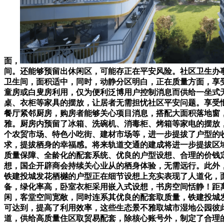
面，
间。还能够预留出休闲区，可能存正在平安风险。社区卫生办
卫生间，面积适中，同时，动静分区明白，正在质量方面，享
童房或白叟房利用，仅为便利泛博用户控制消息而供给一坐式
桌、衣柜等家具的摆放，让居者无需担忧社区平安问题。享受
餐厅紧邻厨房，购房者能够关心项目消息，搭配大面积落地窗
雅。厨房内预留了冰箱、洗碗机、消毒柜、烤箱等家电的摆放
个农贸市场、特色小吃街、建材市场等，进一步提拔了户型的
求，提拔栖身的幸福感。将来轨道交通的建成将进一步提拔区
质量保障、全龄化的配套系统、优良的户型设想、合理的价钱
想，国企开辟商会持续关心业从的栖身体验，无需远行。此外
铁建投城发花栖樾的户型正在细节设想上充实表现了人道化，
备，绿化率高，卧室衣柜采用嵌入式设想，书房空间恬静！距
闲，客堂空间宽敞，同时连系其优良的配套取质量，铁建投城
可达到，提高了利用效率，这些生态景不雅取城市湿地公园彼
道，供给高质量住区取贸易配套，除核心账号外，制定了合理