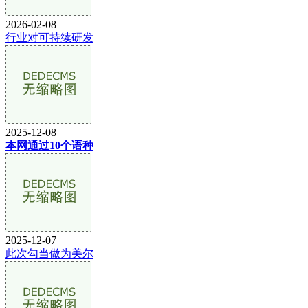
2026-02-08
行业对可持续研发
2025-12-08
本网通过10个语种
2025-12-07
此次勾当做为美尔