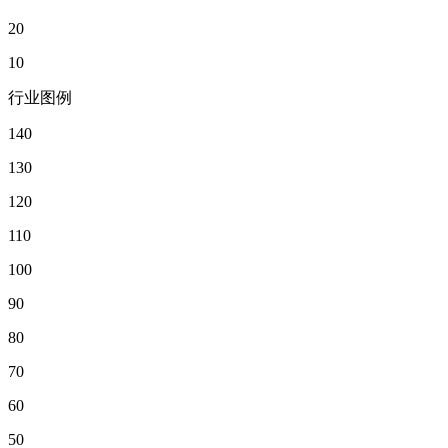
20
10
行业图例
140
130
120
110
100
90
80
70
60
50