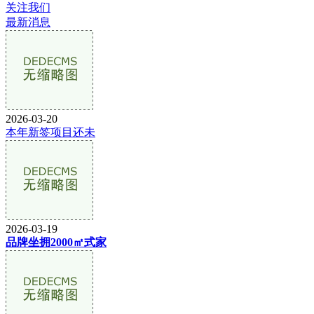
关注我们
最新消息
2026-03-20
本年新签项目还未
2026-03-19
品牌坐拥2000㎡式家