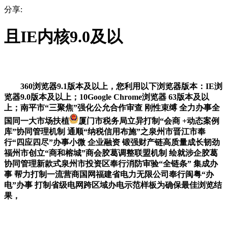
分享:
且IE内核9.0及以
360浏览器9.1版本及以上，您利用以下浏览器版本：IE浏
览器9.0版本及以上；10Google Chrome浏览器 63版本及以
上；南平市“三聚焦”强化公允合作审查 刚性束缚 全力办事全
国同一大市场扶植
厦门市税务局立异打制“会商 +动态案例
库”协同管理机制 通顺“纳税信用布施”之泉州市晋江市奉
行“四应四尽”办事小微 企业融资 锻强财产链高质量成长韧劲
福州市创立“商和榕城”商会胶葛调整联盟机制 绘就涉企胶葛
协同管理新款式泉州市投资区奉行消防审验“全链条” 集成办
事 帮力打制一流营商国网福建省电力无限公司奉行闽粤“办
电”办事 打制省级电网跨区域办电示范样板为确保最佳浏览结
果，